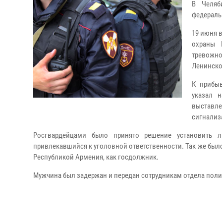
В Челяб
федераль
19 июня 
охраны 
тревожн
Ленинско
К прибыв
указал 
выставл
сигнализ
Росгвардейцами было принято решение установить л
привлекавшийся к уголовной ответственности. Так же было 
Республикой Армения, как госдолжник.
Мужчина был задержан и передан сотрудникам отдела поли