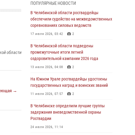
ПОПУЛЯРНЫЕ НОВОСТИ
грабеже
В Челябинской области росгвардейцы
03 августа 2026, 11:25
обеспечили судейство на межведомственных
соревнованиях силовых ведомств
Росгвардейцы обеспечили безопасность
празднования Дня ВДВ на Южном Урале
17 июля 2026, 03:42
2
03 августа 2026, 09:22
1
В Челябинской области подведены
кой области
промежуточные итоги летней
Авиация Росгвардии совершила более 250
оздоровительной кампании 2026 года
санитарных вылетов в Донецкой Народной
Республике
13 июля 2026, 04:08
2
31 июля 2026, 11:33
На Южном Урале росгвардейцы удостоены
государственных наград и воинских званий
Росгвардия обеспечивает безопасность
ующая →
граждан на южном направлении
11 июля 2026, 07:57
2
31 июля 2026, 11:32
1
В Челябинске определили лучшие группы
задержания вневедомственной охраны
В Уральском округе Росгвардии состоялось
Росгвардии
заседание оперативного штаба
24 июля 2026, 11:14
30 июля 2026, 10:53