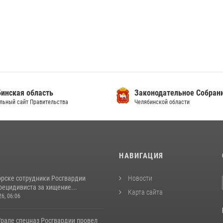
инская область
Законодательное Собран
льный сайт Правительства
Челябинской области
И
НАВИГАЦИЯ
орске сотрудники Росгвардии
Новости
рецидивиста за хищение...
Карта сайта
26, 06:06
рале спецназ Росгвардии провел