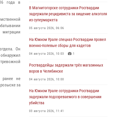
16 года в
В Магнитогорске сотрудники Росгвардии
задержали рецидивиста за хищение алкоголя
домственной
из супермаркета
батывании
05 августа 2026, 06:06
м миграции
На Южном Урале спецназ Росгвардии провел
военно-полевые сборы для кадетов
отдела. Он
04 августа 2026, 10:03
1
 обнаружил
 тревожной
Росгвардейцы задержали трёх магазинных
воров в Челябинске
 ранее не
04 августа 2026, 10:00
 розыске за
На Южном Урале сотрудники Росгвардии
задержали подозреваемого в совершении
убийства
03 августа 2026, 11:41
В Челябинской области росгвардейцами по
горячим следам задержан подозреваемый в