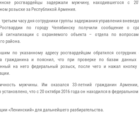
инске росгвардейцы задержали мужчину, находившегося с 20
ном розыске за Республикой Армения.
в третьем часу дня сотрудники группы задержания управления вневе
Росгвардии по городу Челябинску получили сообщение о сра
ой сигнализации с охраняемого объекта – отдела по вопроса
го района.
шим по указанному адресу росгвардейцам обратился сотрудник 
на гражданина и пояснил, что при проверке по базам данных
енный на него федеральный розыск, после чего и нажал кнопку
ации.
ичность мужчины. Им оказался 33-летний гражданин Армении,
установлено, что с 20 октября 2016 года он находился в федеральном
ции «Ленинский» для дальнейшего разбирательства.