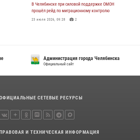
В Челябинске при силовой поддержке ОМОН
прошёл рейд по миграционному контролю
23 июля 2026, 09:28
2
В Челябинске росгвардейцы задержали
злоумышленников, напавших на бригаду
скорой помощи
14 июля 2026, 12:16
ие
Администрация города Челябинска
Официальный сайт
В Челябинске росгвардейцы обсудили с
профессиональным спортсменом основы
здорового образа жизни
13 июля 2026, 03:02
5
ОФИЦИАЛЬНЫЕ СЕТЕВЫЕ РЕСУРСЫ
По горячим следам задержали
подозреваемого в тяжком преступлении
челябинские росгвардейцы
07 июля 2026, 07:48
ПРАВОВАЯ И ТЕХНИЧЕСКАЯ ИНФОРМАЦИЯ
На Южном Урале продолжается акция