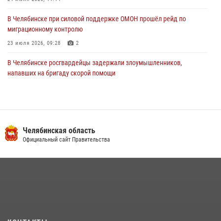
В Челябинске при силовой поддержке ОМОН прошёл рейд по
миграционному контролю
23 июля 2026, 09:28
2
В Челябинске росгвардейцы задержали злоумышленников,
напавших на бригаду скорой помощи
14 июля 2026, 12:16
В Челябинске росгвардейцы обсудили с профессиональным
спортсменом основы здорового образа жизни
Челябинская область
13 июля 2026, 03:02
5
Официальный сайт Правительства
По горячим следам задержали подозреваемого в тяжком
преступлении челябинские росгвардейцы
07 июля 2026, 07:48
На Южном Урале продолжается акция «Каникулы с Росгвардией»
15 июля 2026, 05:49
4