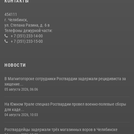
КОНТАКТЫ
В Челябинской области росгвардейцы приняли участие в
мероприятиях, посвященных Дню семьи, любви и верности
454111
08 июля 2026, 12:05
2
г. Челябинск,
ул. Степана Разина, д. 6 в
Телефоны дежурной части:
+ 7 (351) 233-14-00
+ 7 (351) 233-15-00
НОВОСТИ
В Магнитогорске сотрудники Росгвардии задержали рецидивиста за
хищение...
05 августа 2026, 06:06
На Южном Урале спецназ Росгвардии провел военно-полевые сборы
для каде...
04 августа 2026, 10:03
Росгвардейцы задержали трёх магазинных воров в Челябинске