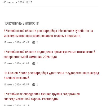
03 августа 2026, 11:25
Росгвардейцы обеспечили безопасность празднования Дня ВДВ на
Южном Урале
ПОПУЛЯРНЫЕ НОВОСТИ
03 августа 2026, 09:22
1
В Челябинской области росгвардейцы обеспечили судейство на
Авиация Росгвардии совершила более 250 санитарных вылетов в
межведомственных соревнованиях силовых ведомств
Донецкой Народной Республике
17 июля 2026, 03:42
2
31 июля 2026, 11:33
В Челябинской области подведены промежуточные итоги летней
Росгвардия обеспечивает безопасность граждан на южном
оздоровительной кампании 2026 года
направлении
13 июля 2026, 04:08
2
31 июля 2026, 11:32
1
На Южном Урале росгвардейцы удостоены государственных наград
В Уральском округе Росгвардии состоялось заседание
и воинских званий
оперативного штаба
11 июля 2026, 07:57
2
30 июля 2026, 10:53
В Челябинске определили лучшие группы задержания
вневедомственной охраны Росгвардии
24 июля 2026, 11:14