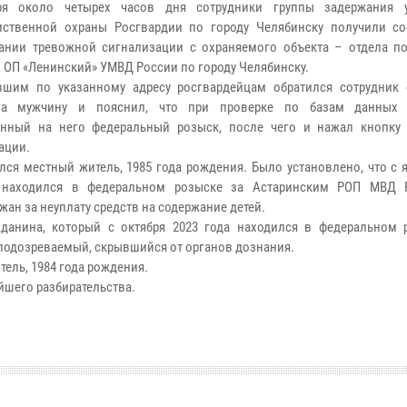
ря около четырех часов дня сотрудники группы задержания у
мственной охраны Росгвардии по городу Челябинску получили с
ании тревожной сигнализации с охраняемого объекта – отдела п
 ОП «Ленинский» УМВД России по городу Челябинску.
шим по указанному адресу росгвардейцам обратился сотрудник 
на мужчину и пояснил, что при проверке по базам данных 
енный на него федеральный розыск, после чего и нажал кнопку
ации.
лся местный житель, 1985 года рождения. Было установлено, что с 
 находился в федеральном розыске за Астаринским РОП МВД Р
жан за неуплату средств на содержание детей.
данина, который с октября 2023 года находился в федеральном 
подозреваемый, скрывшийся от органов дознания.
ель, 1984 года рождения.
йшего разбирательства.