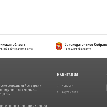
инская область
Законодательное Собран
льный сайт Правительства
Челябинской области
И
НАВИГАЦИЯ
орске сотрудники Росгвардии
Новости
рецидивиста за хищение...
Карта сайта
26, 06:06
рале спецназ Росгвардии провел