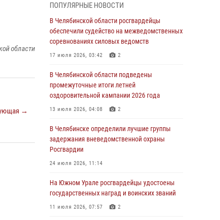
ПОПУЛЯРНЫЕ НОВОСТИ
грабеже
В Челябинской области росгвардейцы
03 августа 2026, 11:25
обеспечили судейство на межведомственных
соревнованиях силовых ведомств
Росгвардейцы обеспечили безопасность
кой области
празднования Дня ВДВ на Южном Урале
17 июля 2026, 03:42
2
03 августа 2026, 09:22
1
В Челябинской области подведены
промежуточные итоги летней
Авиация Росгвардии совершила более 250
оздоровительной кампании 2026 года
санитарных вылетов в Донецкой Народной
Республике
13 июля 2026, 04:08
2
ующая →
31 июля 2026, 11:33
В Челябинске определили лучшие группы
задержания вневедомственной охраны
Росгвардия обеспечивает безопасность
Росгвардии
граждан на южном направлении
24 июля 2026, 11:14
31 июля 2026, 11:32
1
На Южном Урале росгвардейцы удостоены
В Уральском округе Росгвардии состоялось
государственных наград и воинских званий
заседание оперативного штаба
11 июля 2026, 07:57
2
30 июля 2026, 10:53