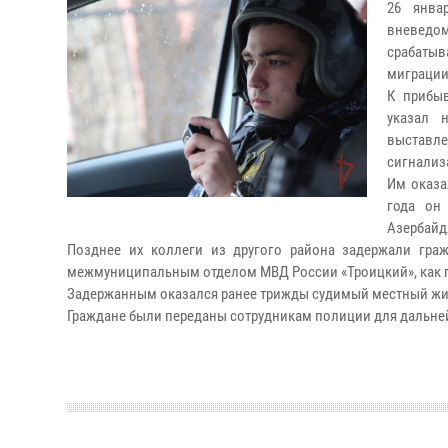
26 янва
вневедо
срабатыв
миграции
К прибыв
указал 
выставл
сигнализ
Им оказа
года он
Азербайд
Позднее их коллеги из другого района задержали граж
межмуниципальным отделом МВД России «Троицкий», как 
Задержанным оказался ранее трижды судимый местный жит
Граждане были переданы сотрудникам полиции для дальне