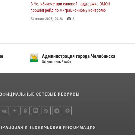
В Челябинске при силовой поддержке ОМОН
прошёл рейд по миграционному контролю
23 июля 2026, 09:28
2
В Челябинске росгвардейцы задержали
злоумышленников, напавших на бригаду
скорой помощи
14 июля 2026, 12:16
ие
Администрация города Челябинска
Официальный сайт
В Челябинске росгвардейцы обсудили с
профессиональным спортсменом основы
здорового образа жизни
13 июля 2026, 03:02
5
ОФИЦИАЛЬНЫЕ СЕТЕВЫЕ РЕСУРСЫ
По горячим следам задержали
подозреваемого в тяжком преступлении
челябинские росгвардейцы
07 июля 2026, 07:48
ПРАВОВАЯ И ТЕХНИЧЕСКАЯ ИНФОРМАЦИЯ
На Южном Урале продолжается акция