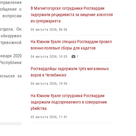
правления
В Магнитогорске сотрудники Росгвардии
ообщение о
задержали рецидивиста за хищение алкоголя
о вопросам
из супермаркета
отдела. Он
05 августа 2026, 06:06
обнаружил
На Южном Урале спецназ Росгвардии провел
 тревожной
военно-полевые сборы для кадетов
января 2020
04 августа 2026, 10:03
1
еспублики
Росгвардейцы задержали трёх магазинных
воров в Челябинске
розыске за
04 августа 2026, 10:00
На Южном Урале сотрудники Росгвардии
задержали подозреваемого в совершении
убийства
03 августа 2026, 11:41
В Челябинской области росгвардейцами по
горячим следам задержан подозреваемый в