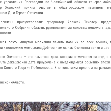
ик управления Росгвардии по Челябинской области генерал-май
др Ясинский принял участие в общегородском памятном мер
ном Дню Героев Отечества.
приятии присутствовали: губернатор Алексей Текслер, предс
тельного Собрания области, руководителями силовых ведомств, дух
нности.
иеся почти минутой молчания память павших во всех войнах, 
и к подножию мемориала Доблестным сынам Отечества венки и цвет
оев Отечества – это памятная дата, которая отмечается ежегодно 
 Эта декабрьская дата приурочена к выдающемуся событию эпохи
ден Святого Георгия Победоносца. В те годы этим орденом награжда
инской области.