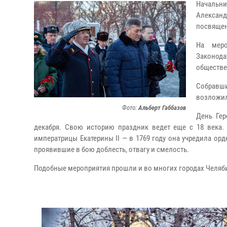
Начальн
Алексан
посвящен
На меро
Законода
обществе
Собравш
возложил
Фото:
Альберт Габбазов
День Гер
декабря. Свою историю праздник ведет еще с 18 века.
императрицы Екатерины II — в 1769 году она учредила ор
проявившие в бою доблесть, отвагу и смелость.
Подобные мероприятия прошли и во многих городах Челяб