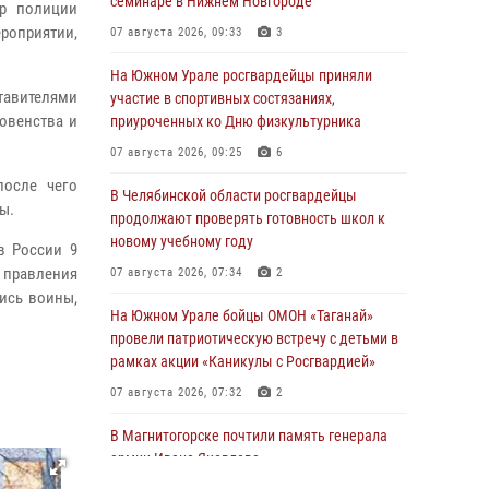
семинаре в Нижнем Новгороде
ор полиции
оприятии,
07 августа 2026, 09:33
3
На Южном Урале росгвардейцы приняли
тавителями
участие в спортивных состязаниях,
овенства и
приуроченных ко Дню физкультурника
07 августа 2026, 09:25
6
после чего
В Челябинской области росгвардейцы
ы.
продолжают проверять готовность школ к
новому учебному году
в России 9
 правления
07 августа 2026, 07:34
2
лись воины,
На Южном Урале бойцы ОМОН «Таганай»
провели патриотическую встречу с детьми в
рамках акции «Каникулы с Росгвардией»
07 августа 2026, 07:32
2
В Магнитогорске почтили память генерала
армии Ивана Яковлева