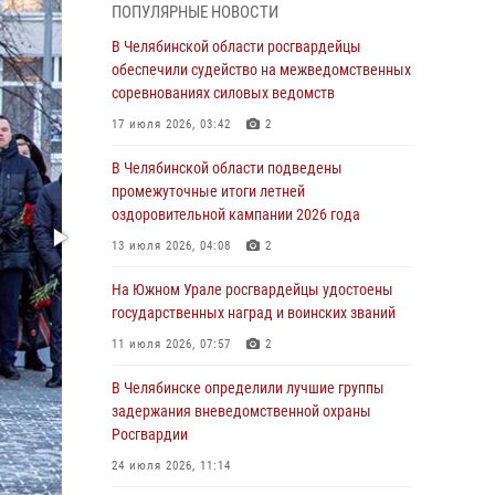
05 августа 2026, 11:22
1
ПОПУЛЯРНЫЕ НОВОСТИ
В Магнитогорске сотрудники Росгвардии
В Челябинской области росгвардейцы
задержали рецидивиста за хищение алкоголя
обеспечили судейство на межведомственных
из супермаркета
соревнованиях силовых ведомств
05 августа 2026, 06:06
17 июля 2026, 03:42
2
На Южном Урале спецназ Росгвардии провел
В Челябинской области подведены
военно-полевые сборы для кадетов
промежуточные итоги летней
оздоровительной кампании 2026 года
04 августа 2026, 10:03
1
13 июля 2026, 04:08
2
Росгвардейцы задержали трёх магазинных
воров в Челябинске
На Южном Урале росгвардейцы удостоены
государственных наград и воинских званий
04 августа 2026, 10:00
11 июля 2026, 07:57
2
На Южном Урале сотрудники Росгвардии
задержали подозреваемого в совершении
В Челябинске определили лучшие группы
убийства
задержания вневедомственной охраны
Росгвардии
03 августа 2026, 11:41
24 июля 2026, 11:14
В Челябинской области росгвардейцами по