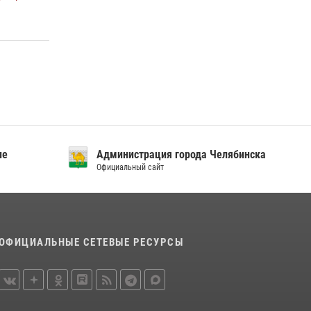
отрядов на Южном Урале
28 июля 2026, 10:38
4
На Южном Урале росгвардейцы обеспечили
безопасность матча Первенства России по
футболу
14 июля 2026, 05:15
ие
Администрация города Челябинска
Официальный сайт
ОФИЦИАЛЬНЫЕ СЕТЕВЫЕ РЕСУРСЫ