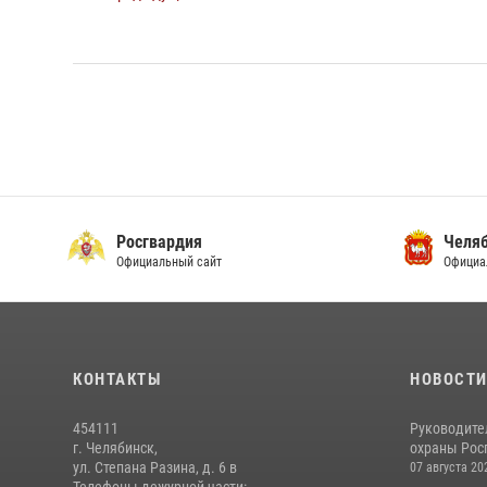
Росгвардия
Челяб
Официальный сайт
Официа
КОНТАКТЫ
НОВОСТ
454111
Руководите
г. Челябинск,
охраны Росг
ул. Степана Разина, д. 6 в
07 августа 20