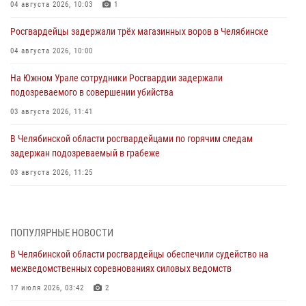
04 августа 2026, 10:03
1
Росгвардейцы задержали трёх магазинных воров в Челябинске
04 августа 2026, 10:00
На Южном Урале сотрудники Росгвардии задержали
подозреваемого в совершении убийства
03 августа 2026, 11:41
В Челябинской области росгвардейцами по горячим следам
задержан подозреваемый в грабеже
03 августа 2026, 11:25
Росгвардейцы обеспечили безопасность празднования Дня ВДВ на
Южном Урале
ПОПУЛЯРНЫЕ НОВОСТИ
03 августа 2026, 09:22
1
В Челябинской области росгвардейцы обеспечили судейство на
Авиация Росгвардии совершила более 250 санитарных вылетов в
межведомственных соревнованиях силовых ведомств
Донецкой Народной Республике
17 июля 2026, 03:42
2
31 июля 2026, 11:33