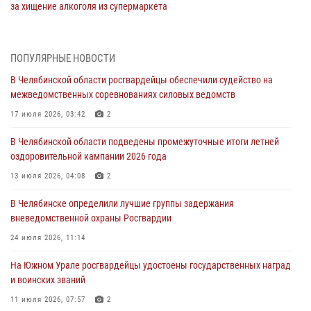
за хищение алкоголя из супермаркета
05 августа 2026, 06:06
На Южном Урале спецназ Росгвардии провел военно-полевые
ПОПУЛЯРНЫЕ НОВОСТИ
сборы для кадетов
В Челябинской области росгвардейцы обеспечили судейство на
04 августа 2026, 10:03
1
межведомственных соревнованиях силовых ведомств
Росгвардейцы задержали трёх магазинных воров в Челябинске
17 июля 2026, 03:42
2
04 августа 2026, 10:00
В Челябинской области подведены промежуточные итоги летней
оздоровительной кампании 2026 года
На Южном Урале сотрудники Росгвардии задержали
подозреваемого в совершении убийства
13 июля 2026, 04:08
2
03 августа 2026, 11:41
В Челябинске определили лучшие группы задержания
вневедомственной охраны Росгвардии
В Челябинской области росгвардейцами по горячим следам
задержан подозреваемый в грабеже
24 июля 2026, 11:14
03 августа 2026, 11:25
На Южном Урале росгвардейцы удостоены государственных наград
и воинских званий
11 июля 2026, 07:57
2