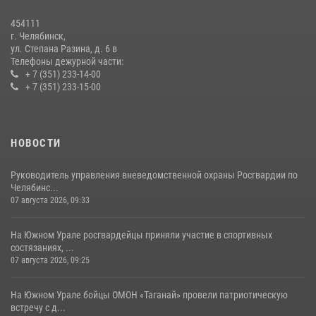
Первенства России по футболу
454111
14 июля 2026, 05:15
г. Челябинск,
ул. Степана Разина, д. 6 в
Телефоны дежурной части:
+ 7 (351) 233-14-00
+ 7 (351) 233-15-00
НОВОСТИ
Руководитель управления вневедомственной охраны Росгвардии по
Челябинс...
07 августа 2026, 09:33
На Южном Урале росгвардейцы приняли участие в спортивных
состязаниях, ...
07 августа 2026, 09:25
На Южном Урале бойцы ОМОН «Таганай» провели патриотическую
встречу с д...