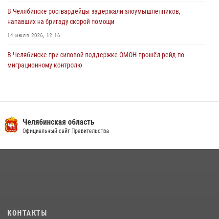
В Челябинске росгвардейцы задержали злоумышленников,
напавших на бригаду скорой помощи
14 июля 2026, 12:16
В Челябинске при силовой поддержке ОМОН прошёл рейд по
миграционному контролю
23 июля 2026, 09:28
2
В Челябинске росгвардейцы обсудили с профессиональным
спортсменом основы здорового образа жизни
Челябинская область
13 июля 2026, 03:02
5
Официальный сайт Правительства
На Южном Урале продолжается акция «Каникулы с Росгвардией»
15 июля 2026, 05:49
4
Бойцы спецназа Росгвардии провели экскурсию для подростков из
трудовых отрядов на Южном Урале
28 июля 2026, 10:38
4
КОНТАКТЫ
На Южном Урале росгвардейцы обеспечили безопасность матча