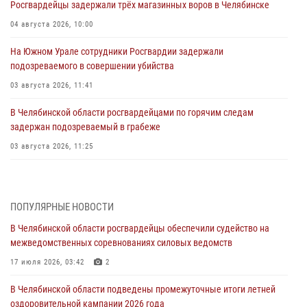
Росгвардейцы задержали трёх магазинных воров в Челябинске
04 августа 2026, 10:00
На Южном Урале сотрудники Росгвардии задержали
подозреваемого в совершении убийства
03 августа 2026, 11:41
В Челябинской области росгвардейцами по горячим следам
задержан подозреваемый в грабеже
03 августа 2026, 11:25
Росгвардейцы обеспечили безопасность празднования Дня ВДВ на
Южном Урале
ПОПУЛЯРНЫЕ НОВОСТИ
03 августа 2026, 09:22
1
В Челябинской области росгвардейцы обеспечили судейство на
Авиация Росгвардии совершила более 250 санитарных вылетов в
межведомственных соревнованиях силовых ведомств
Донецкой Народной Республике
17 июля 2026, 03:42
2
31 июля 2026, 11:33
В Челябинской области подведены промежуточные итоги летней
Росгвардия обеспечивает безопасность граждан на южном
оздоровительной кампании 2026 года