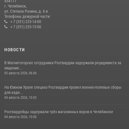
454111
08 июля 2026, 12:05
2
г. Челябинск,
ул. Степана Разина, д. 6 в
Телефоны дежурной части:
+ 7 (351) 233-14-00
+ 7 (351) 233-15-00
НОВОСТИ
В Магнитогорске сотрудники Росгвардии задержали рецидивиста за
хищение...
05 августа 2026, 06:06
На Южном Урале спецназ Росгвардии провел военно-полевые сборы
для каде...
04 августа 2026, 10:03
Росгвардейцы задержали трёх магазинных воров в Челябинске
04 августа 2026, 10:00