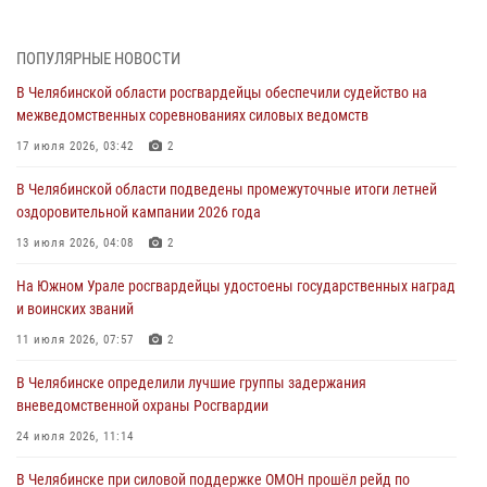
Росгвардейцы обеспечили безопасность празднования Дня ВДВ на
Южном Урале
ПОПУЛЯРНЫЕ НОВОСТИ
03 августа 2026, 09:22
1
В Челябинской области росгвардейцы обеспечили судейство на
Авиация Росгвардии совершила более 250 санитарных вылетов в
межведомственных соревнованиях силовых ведомств
Донецкой Народной Республике
17 июля 2026, 03:42
2
31 июля 2026, 11:33
В Челябинской области подведены промежуточные итоги летней
Росгвардия обеспечивает безопасность граждан на южном
оздоровительной кампании 2026 года
направлении
13 июля 2026, 04:08
2
31 июля 2026, 11:32
1
На Южном Урале росгвардейцы удостоены государственных наград
В Уральском округе Росгвардии состоялось заседание
и воинских званий
оперативного штаба
11 июля 2026, 07:57
2
30 июля 2026, 10:53
В Челябинске определили лучшие группы задержания
вневедомственной охраны Росгвардии
24 июля 2026, 11:14
В Челябинске при силовой поддержке ОМОН прошёл рейд по