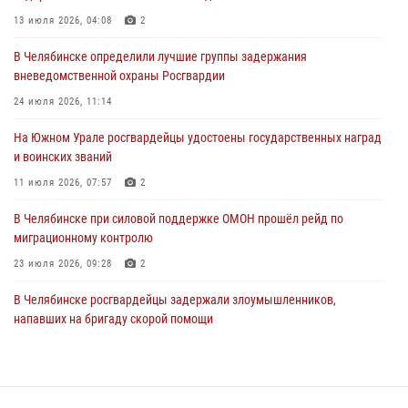
Южном Урале
13 июля 2026, 04:08
2
03 августа 2026, 09:22
1
В Челябинске определили лучшие группы задержания
Авиация Росгвардии совершила более 250 санитарных вылетов в
вневедомственной охраны Росгвардии
Донецкой Народной Республике
24 июля 2026, 11:14
31 июля 2026, 11:33
На Южном Урале росгвардейцы удостоены государственных наград
и воинских званий
11 июля 2026, 07:57
2
В Челябинске при силовой поддержке ОМОН прошёл рейд по
миграционному контролю
23 июля 2026, 09:28
2
В Челябинске росгвардейцы задержали злоумышленников,
напавших на бригаду скорой помощи
14 июля 2026, 12:16
В Челябинске росгвардейцы обсудили с профессиональным
спортсменом основы здорового образа жизни