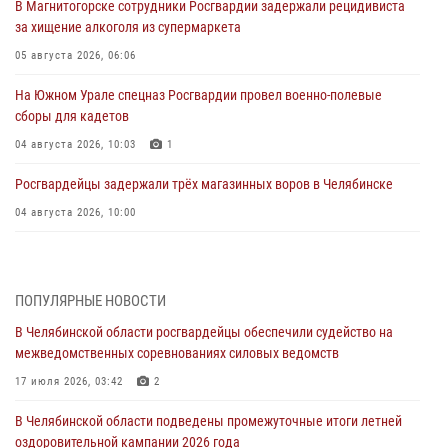
В Магнитогорске сотрудники Росгвардии задержали рецидивиста
за хищение алкоголя из супермаркета
05 августа 2026, 06:06
На Южном Урале спецназ Росгвардии провел военно-полевые
сборы для кадетов
04 августа 2026, 10:03
1
Росгвардейцы задержали трёх магазинных воров в Челябинске
04 августа 2026, 10:00
На Южном Урале сотрудники Росгвардии задержали
подозреваемого в совершении убийства
ПОПУЛЯРНЫЕ НОВОСТИ
03 августа 2026, 11:41
В Челябинской области росгвардейцы обеспечили судейство на
В Челябинской области росгвардейцами по горячим следам
межведомственных соревнованиях силовых ведомств
задержан подозреваемый в грабеже
17 июля 2026, 03:42
2
03 августа 2026, 11:25
В Челябинской области подведены промежуточные итоги летней
Росгвардейцы обеспечили безопасность празднования Дня ВДВ на
оздоровительной кампании 2026 года