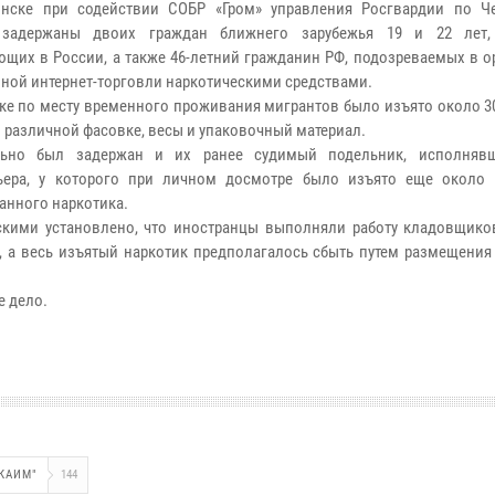
инске при содействии СОБР «Гром» управления Росгвардии по Ч
 задержаны двоих граждан ближнего зарубежья 19 и 22 лет,
щих в России, а также 46-летний гражданин РФ, подозреваемых в о
ной интернет-торговли наркотическими средствами.
ке по месту временного проживания мигрантов было изъято около 3
в различной фасовке, весы и упаковочный материал.
льно был задержан и их ранее судимый подельник, исполнявш
рьера, у которого при личном досмотре было изъято еще около
анного наркотика.
кими установлено, что иностранцы выполняли работу кладовщиков
, а весь изъятый наркотик предполагалось сбыть путем размещения
е дело.
РКАИМ"
144