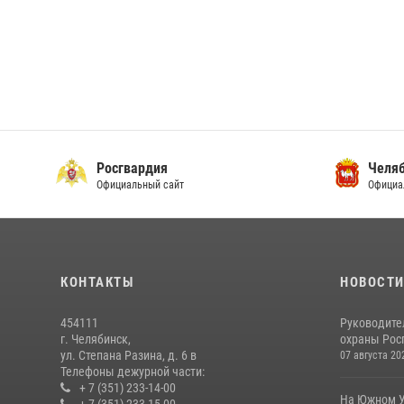
Росгвардия
Челяб
Официальный сайт
Официа
КОНТАКТЫ
НОВОСТ
454111
Руководите
г. Челябинск,
охраны Росг
ул. Степана Разина, д. 6 в
07 августа 20
Телефоны дежурной части:
+ 7 (351) 233-14-00
На Южном У