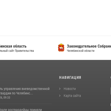
инская область
Законодательное Собран
льный сайт Правительства
Челябинской области
И
НАВИГАЦИЯ
ль управления вневедомственной
Новости
вардии по Челябинс...
Карта сайта
26, 09:33
рале росгвардейцы приняли