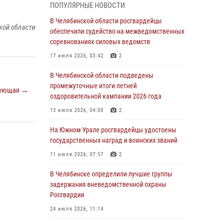
05 августа 2026, 11:22
1
ПОПУЛЯРНЫЕ НОВОСТИ
В Магнитогорске сотрудники Росгвардии
В Челябинской области росгвардейцы
кой области
задержали рецидивиста за хищение алкоголя
обеспечили судейство на межведомственных
из супермаркета
соревнованиях силовых ведомств
05 августа 2026, 06:06
17 июля 2026, 03:42
2
На Южном Урале спецназ Росгвардии провел
В Челябинской области подведены
военно-полевые сборы для кадетов
промежуточные итоги летней
ующая →
оздоровительной кампании 2026 года
04 августа 2026, 10:03
1
13 июля 2026, 04:08
2
Росгвардейцы задержали трёх магазинных
воров в Челябинске
На Южном Урале росгвардейцы удостоены
государственных наград и воинских званий
04 августа 2026, 10:00
11 июля 2026, 07:57
2
На Южном Урале сотрудники Росгвардии
задержали подозреваемого в совершении
В Челябинске определили лучшие группы
убийства
задержания вневедомственной охраны
Росгвардии
03 августа 2026, 11:41
24 июля 2026, 11:14
В Челябинской области росгвардейцами по