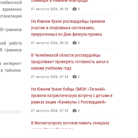
семинаре в Нижнем Новгороде
елябинской
 временно
07 августа 2026, 09:33
3
рганизации
На Южном Урале росгвардейцы приняли
участие в спортивных состязаниях,
00 граммов
приуроченных ко Дню физкультурника
ий работу
07 августа 2026, 09:25
6
 8 граммов
В Челябинской области росгвардейцы
продолжают проверять готовность школ к
 интернет-
новому учебному году
 в тайники-
07 августа 2026, 07:34
2
На Южном Урале бойцы ОМОН «Таганай»
провели патриотическую встречу с детьми в
рамках акции «Каникулы с Росгвардией»
07 августа 2026, 07:32
2
В Магнитогорске почтили память генерала
армии Ивана Яковлева