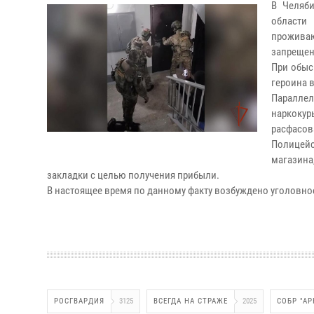
В Челяб
области
проживаю
запрещен
При обыс
героина 
Паралле
наркоку
расфасов
Полицейс
магазина
закладки с целью получения прибыли.
В настоящее время по данному факту возбуждено уголовно
РОСГВАРДИЯ
3125
ВСЕГДА НА СТРАЖЕ
2025
СОБР "А