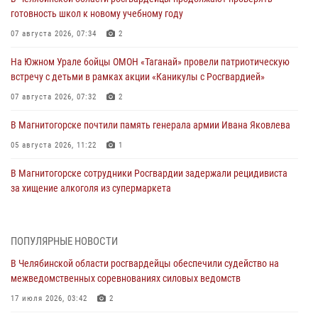
готовность школ к новому учебному году
07 августа 2026, 07:34
2
На Южном Урале бойцы ОМОН «Таганай» провели патриотическую
встречу с детьми в рамках акции «Каникулы с Росгвардией»
07 августа 2026, 07:32
2
В Магнитогорске почтили память генерала армии Ивана Яковлева
05 августа 2026, 11:22
1
В Магнитогорске сотрудники Росгвардии задержали рецидивиста
за хищение алкоголя из супермаркета
05 августа 2026, 06:06
На Южном Урале спецназ Росгвардии провел военно-полевые
ПОПУЛЯРНЫЕ НОВОСТИ
сборы для кадетов
В Челябинской области росгвардейцы обеспечили судейство на
04 августа 2026, 10:03
1
межведомственных соревнованиях силовых ведомств
Росгвардейцы задержали трёх магазинных воров в Челябинске
17 июля 2026, 03:42
2