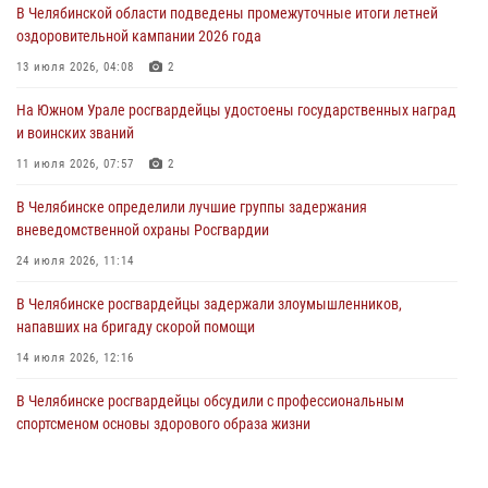
04 августа 2026, 10:00
В Челябинской области подведены промежуточные итоги летней
оздоровительной кампании 2026 года
На Южном Урале сотрудники Росгвардии задержали
подозреваемого в совершении убийства
13 июля 2026, 04:08
2
03 августа 2026, 11:41
На Южном Урале росгвардейцы удостоены государственных наград
и воинских званий
В Челябинской области росгвардейцами по горячим следам
задержан подозреваемый в грабеже
11 июля 2026, 07:57
2
03 августа 2026, 11:25
В Челябинске определили лучшие группы задержания
вневедомственной охраны Росгвардии
24 июля 2026, 11:14
В Челябинске росгвардейцы задержали злоумышленников,
напавших на бригаду скорой помощи
14 июля 2026, 12:16
В Челябинске росгвардейцы обсудили с профессиональным
спортсменом основы здорового образа жизни
13 июля 2026, 03:02
5