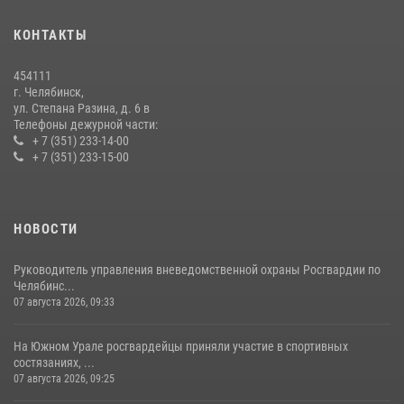
15 июля 2026, 05:49
4
КОНТАКТЫ
Бойцы спецназа Росгвардии провели экскурсию для подростков из
трудовых отрядов на Южном Урале
454111
28 июля 2026, 10:38
4
г. Челябинск,
ул. Степана Разина, д. 6 в
Телефоны дежурной части:
+ 7 (351) 233-14-00
+ 7 (351) 233-15-00
НОВОСТИ
Руководитель управления вневедомственной охраны Росгвардии по
Челябинс...
07 августа 2026, 09:33
На Южном Урале росгвардейцы приняли участие в спортивных
состязаниях, ...
07 августа 2026, 09:25