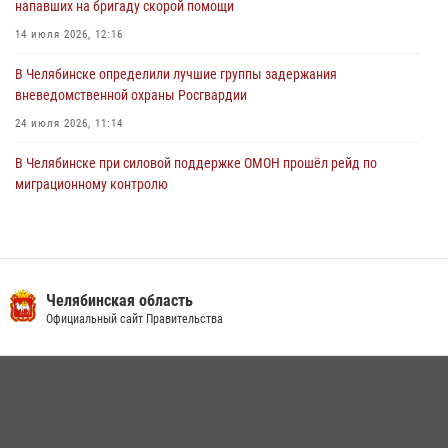
напавших на бригаду скорой помощи
14 июля 2026, 12:16
В Челябинске определили лучшие группы задержания
вневедомственной охраны Росгвардии
24 июля 2026, 11:14
В Челябинске при силовой поддержке ОМОН прошёл рейд по
миграционному контролю
23 июля 2026, 09:28
2
В Челябинске росгвардейцы обсудили с профессиональным
спортсменом основы здорового образа жизни
Челябинская область
13 июля 2026, 03:02
5
Официальный сайт Правительства
В Челябинской области росгвардейцы приняли участие в
мероприятиях, посвященных Дню семьи, любви и верности
08 июля 2026, 12:05
2
На Южном Урале продолжается акция «Каникулы с Росгвардией»