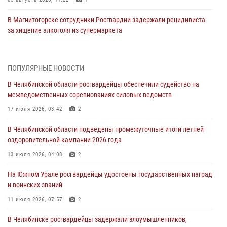
В Магнитогорске сотрудники Росгвардии задержали рецидивиста
за хищение алкоголя из супермаркета
05 августа 2026, 06:06
На Южном Урале спецназ Росгвардии провел военно-полевые
ПОПУЛЯРНЫЕ НОВОСТИ
сборы для кадетов
В Челябинской области росгвардейцы обеспечили судейство на
04 августа 2026, 10:03
1
межведомственных соревнованиях силовых ведомств
Росгвардейцы задержали трёх магазинных воров в Челябинске
17 июля 2026, 03:42
2
04 августа 2026, 10:00
В Челябинской области подведены промежуточные итоги летней
оздоровительной кампании 2026 года
На Южном Урале сотрудники Росгвардии задержали
подозреваемого в совершении убийства
13 июля 2026, 04:08
2
03 августа 2026, 11:41
На Южном Урале росгвардейцы удостоены государственных наград
и воинских званий
В Челябинской области росгвардейцами по горячим следам
задержан подозреваемый в грабеже
11 июля 2026, 07:57
2
03 августа 2026, 11:25
В Челябинске росгвардейцы задержали злоумышленников,