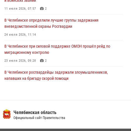
и воинских званий
оперативного штаба
11 июля 2026, 07:57
2
30 июля 2026, 10:53
В Челябинске определили лучшие группы задержания
вневедомственной охраны Росгвардии
24 июля 2026, 11:14
В Челябинске при силовой поддержке ОМОН прошёл рейд по
миграционному контролю
23 июля 2026, 09:28
2
В Челябинске росгвардейцы задержали злоумышленников,
напавших на бригаду скорой помощи
14 июля 2026, 12:16
В Челябинске росгвардейцы обсудили с профессиональным
спортсменом основы здорового образа жизни
Челябинская область
13 июля 2026, 03:02
5
Официальный сайт Правительства
По горячим следам задержали подозреваемого в тяжком
преступлении челябинские росгвардейцы