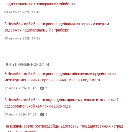
подозреваемого в совершении убийства
03 августа 2026, 11:41
В Челябинской области росгвардейцами по горячим следам
задержан подозреваемый в грабеже
03 августа 2026, 11:25
Росгвардейцы обеспечили безопасность празднования Дня ВДВ на
Южном Урале
ПОПУЛЯРНЫЕ НОВОСТИ
03 августа 2026, 09:22
1
В Челябинской области росгвардейцы обеспечили судейство на
Авиация Росгвардии совершила более 250 санитарных вылетов в
межведомственных соревнованиях силовых ведомств
Донецкой Народной Республике
17 июля 2026, 03:42
2
31 июля 2026, 11:33
В Челябинской области подведены промежуточные итоги летней
Росгвардия обеспечивает безопасность граждан на южном
оздоровительной кампании 2026 года
направлении
13 июля 2026, 04:08
2
31 июля 2026, 11:32
1
На Южном Урале росгвардейцы удостоены государственных наград
В Уральском округе Росгвардии состоялось заседание