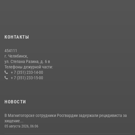
07 июля 2026, 07:48
На Южном Урале продолжается акция «Каникулы с Росгвардией»
15 июля 2026, 05:49
4
КОНТАКТЫ
В Челябинской области росгвардейцы приняли участие в
мероприятиях, посвященных Дню семьи, любви и верности
454111
08 июля 2026, 12:05
2
г. Челябинск,
ул. Степана Разина, д. 6 в
Телефоны дежурной части:
+ 7 (351) 233-14-00
+ 7 (351) 233-15-00
НОВОСТИ
В Магнитогорске сотрудники Росгвардии задержали рецидивиста за
хищение...
05 августа 2026, 06:06