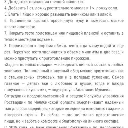
3. Дождаться появления «пенной шапочки».
4. Добавить 1 ст. ложку растительного масла и 1 ч. ложку соли.
5. Влить 1 яйцо и хорошо размешать венчиком или вилкой.
6. Постепенно всыпать просеянную муку и вымесить мягкое
эластичное тесто.
7. Накрыть тесто полотенцем или пищевой пленкой и оставить в
теплом месте для подъема.
8. После первого подъема обмять тесто и дать ему подойти еще
раз. Через час тесто увеличится в объеме минимум в два раза, и
можно приступать к приготовлению пирожков.
«Задача военных поваров — накормить личный состав в любых
условиях. Полноценный и вкусный обед можно приготовить как
в стационарных столовых, так и в полевых условиях. Самое
главное — делать все с любовью и душой, тогда и блюда
получаются вкусными», — подчеркнула Анастасия Мусаева.
Сотрудники продовольственной и вещевой службы управления
Росгвардии по Челябинской области обеспечивают надежный
тыл для росгвардейцев, которые ежедневно выполняют задачи в
интересах страны. Их работа — это не только приготовление
пищи, но и забота о комфорте и благополучии личного состава.
С 2019 года на базе управления Росгвардии по Челябинской