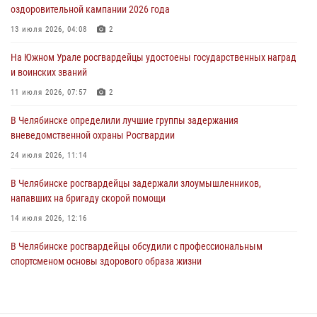
оздоровительной кампании 2026 года
На Южном Урале сотрудники Росгвардии задержали
подозреваемого в совершении убийства
13 июля 2026, 04:08
2
03 августа 2026, 11:41
На Южном Урале росгвардейцы удостоены государственных наград
и воинских званий
В Челябинской области росгвардейцами по горячим следам
задержан подозреваемый в грабеже
11 июля 2026, 07:57
2
03 августа 2026, 11:25
В Челябинске определили лучшие группы задержания
вневедомственной охраны Росгвардии
24 июля 2026, 11:14
В Челябинске росгвардейцы задержали злоумышленников,
напавших на бригаду скорой помощи
14 июля 2026, 12:16
В Челябинске росгвардейцы обсудили с профессиональным
спортсменом основы здорового образа жизни
13 июля 2026, 03:02
5
В Челябинске при силовой поддержке ОМОН прошёл рейд по