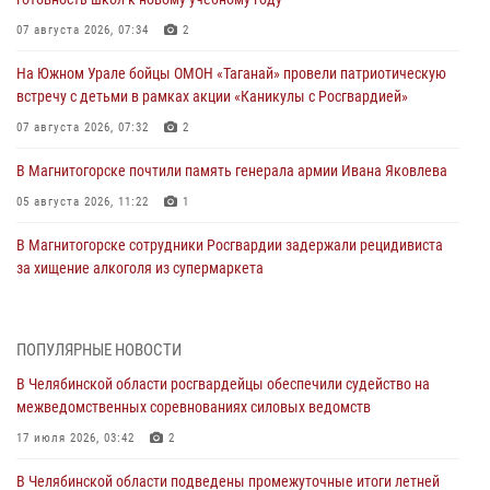
07 августа 2026, 07:34
2
На Южном Урале бойцы ОМОН «Таганай» провели патриотическую
встречу с детьми в рамках акции «Каникулы с Росгвардией»
07 августа 2026, 07:32
2
В Магнитогорске почтили память генерала армии Ивана Яковлева
05 августа 2026, 11:22
1
В Магнитогорске сотрудники Росгвардии задержали рецидивиста
за хищение алкоголя из супермаркета
05 августа 2026, 06:06
На Южном Урале спецназ Росгвардии провел военно-полевые
ПОПУЛЯРНЫЕ НОВОСТИ
сборы для кадетов
В Челябинской области росгвардейцы обеспечили судейство на
04 августа 2026, 10:03
1
межведомственных соревнованиях силовых ведомств
Росгвардейцы задержали трёх магазинных воров в Челябинске
17 июля 2026, 03:42
2
04 августа 2026, 10:00
В Челябинской области подведены промежуточные итоги летней