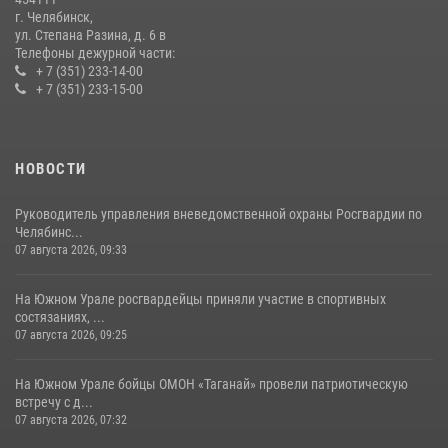
14 июля 2026, 05:15
г. Челябинск,
ул. Степана Разина, д. 6 в
Телефоны дежурной части:
+ 7 (351) 233-14-00
+ 7 (351) 233-15-00
НОВОСТИ
Руководитель управления вневедомственной охраны Росгвардии по
Челябинс...
07 августа 2026, 09:33
На Южном Урале росгвардейцы приняли участие в спортивных
состязаниях, ...
07 августа 2026, 09:25
На Южном Урале бойцы ОМОН «Таганай» провели патриотическую
встречу с д...
07 августа 2026, 07:32