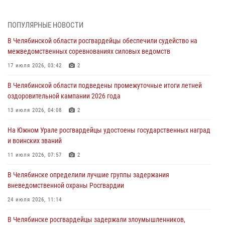
05 августа 2026, 06:06
На Южном Урале спецназ Росгвардии провел военно-полевые
ПОПУЛЯРНЫЕ НОВОСТИ
сборы для кадетов
В Челябинской области росгвардейцы обеспечили судейство на
04 августа 2026, 10:03
1
межведомственных соревнованиях силовых ведомств
Росгвардейцы задержали трёх магазинных воров в Челябинске
17 июля 2026, 03:42
2
04 августа 2026, 10:00
В Челябинской области подведены промежуточные итоги летней
оздоровительной кампании 2026 года
На Южном Урале сотрудники Росгвардии задержали
подозреваемого в совершении убийства
13 июля 2026, 04:08
2
03 августа 2026, 11:41
На Южном Урале росгвардейцы удостоены государственных наград
и воинских званий
В Челябинской области росгвардейцами по горячим следам
задержан подозреваемый в грабеже
11 июля 2026, 07:57
2
03 августа 2026, 11:25
В Челябинске определили лучшие группы задержания
вневедомственной охраны Росгвардии
24 июля 2026, 11:14
В Челябинске росгвардейцы задержали злоумышленников,