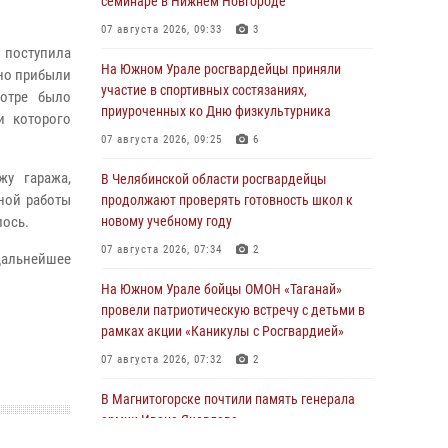
семинаре в Нижнем Новгороде
07 августа 2026, 09:33
3
поступила
На Южном Урале росгвардейцы приняли
вно прибыли
участие в спортивных состязаниях,
отре было
приуроченных ко Дню физкультурника
и которого
07 августа 2026, 09:25
6
жу гаража,
В Челябинской области росгвардейцы
ной работы
продолжают проверять готовность школ к
лось.
новому учебному году
07 августа 2026, 07:34
2
альнейшее
На Южном Урале бойцы ОМОН «Таганай»
провели патриотическую встречу с детьми в
рамках акции «Каникулы с Росгвардией»
07 августа 2026, 07:32
2
В Магнитогорске почтили память генерала
армии Ивана Яковлева