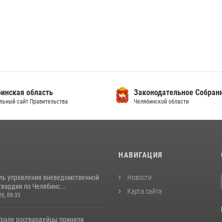
инская область
Законодательное Собран
льный сайт Правительства
Челябинской области
И
НАВИГАЦИЯ
ль управления вневедомственной
Новости
вардии по Челябинс...
Карта сайта
26, 09:33
рале росгвардейцы приняли