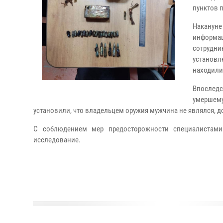
пунктов 
Наканун
информац
сотрудн
установл
находили
Впослед
умершему
установили, что владельцем оружия мужчина не являлся, д
С соблюдением мер предосторожности специалистами
исследование.