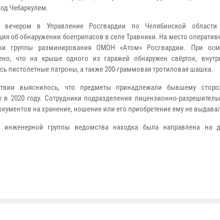
под Чебаркулем.
е вечером в Управление Росгвардии по Челябинской области 
ия об обнаружении боеприпасов в селе Травники. На место операти
ики группы разминирования ОМОН «Атом» Росгвардии. При осм
ено, что на крыше одного из гаражей обнаружен свёрток, внутр
сь пистолетные патроны, а также 200-граммовая тротиловая шашка.
ствии выяснилось, что предметы принадлежали бывшему сторо
 в 2020 году. Сотрудники подразделения лицензионно-разрешитель
окументов на хранение, ношение или его приобретение ему не выдава
 инженерной группы ведомства находка была направлена на д