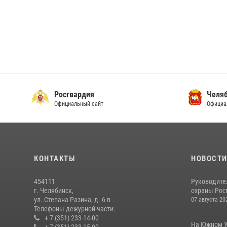
Росгвардия
Челяб
Официальный сайт
Официа
КОНТАКТЫ
НОВОСТ
454111
Руководите
г. Челябинск,
охраны Росг
ул. Степана Разина, д. 6 в
07 августа 20
Телефоны дежурной части:
+ 7 (351) 233-14-00
На Южном У