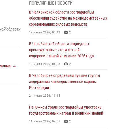
05 августа 2026, 11:22
1
ПОПУЛЯРНЫЕ НОВОСТИ
В Магнитогорске сотрудники Росгвардии
В Челябинской области росгвардейцы
задержали рецидивиста за хищение алкоголя
обеспечили судейство на межведомственных
из супермаркета
соревнованиях силовых ведомств
кой области
05 августа 2026, 06:06
17 июля 2026, 03:42
2
На Южном Урале спецназ Росгвардии провел
В Челябинской области подведены
военно-полевые сборы для кадетов
промежуточные итоги летней
оздоровительной кампании 2026 года
04 августа 2026, 10:03
1
13 июля 2026, 04:08
2
ующая →
Росгвардейцы задержали трёх магазинных
воров в Челябинске
В Челябинске определили лучшие группы
задержания вневедомственной охраны
04 августа 2026, 10:00
Росгвардии
На Южном Урале сотрудники Росгвардии
24 июля 2026, 11:14
задержали подозреваемого в совершении
убийства
На Южном Урале росгвардейцы удостоены
государственных наград и воинских званий
03 августа 2026, 11:41
11 июля 2026, 07:57
2
В Челябинской области росгвардейцами по