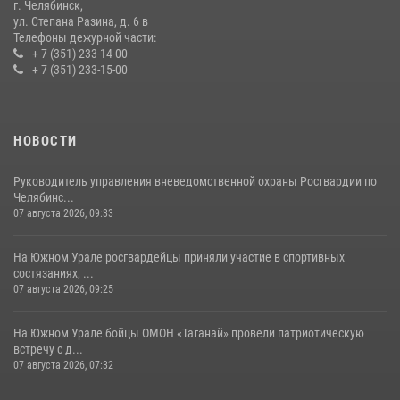
14 июля 2026, 05:15
г. Челябинск,
ул. Степана Разина, д. 6 в
Телефоны дежурной части:
+ 7 (351) 233-14-00
+ 7 (351) 233-15-00
НОВОСТИ
Руководитель управления вневедомственной охраны Росгвардии по
Челябинс...
07 августа 2026, 09:33
На Южном Урале росгвардейцы приняли участие в спортивных
состязаниях, ...
07 августа 2026, 09:25
На Южном Урале бойцы ОМОН «Таганай» провели патриотическую
встречу с д...
07 августа 2026, 07:32