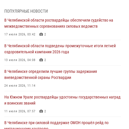
На Южном Урале спецназ Росгвардии провел военно-полевые
ПОПУЛЯРНЫЕ НОВОСТИ
сборы для кадетов
В Челябинской области росгвардейцы обеспечили судейство на
04 августа 2026, 10:03
1
межведомственных соревнованиях силовых ведомств
Росгвардейцы задержали трёх магазинных воров в Челябинске
17 июля 2026, 03:42
2
04 августа 2026, 10:00
В Челябинской области подведены промежуточные итоги летней
оздоровительной кампании 2026 года
На Южном Урале сотрудники Росгвардии задержали
подозреваемого в совершении убийства
13 июля 2026, 04:08
2
03 августа 2026, 11:41
В Челябинске определили лучшие группы задержания
вневедомственной охраны Росгвардии
В Челябинской области росгвардейцами по горячим следам
задержан подозреваемый в грабеже
24 июля 2026, 11:14
03 августа 2026, 11:25
На Южном Урале росгвардейцы удостоены государственных наград
и воинских званий
11 июля 2026, 07:57
2
В Челябинске при силовой поддержке ОМОН прошёл рейд по
миграционному контролю