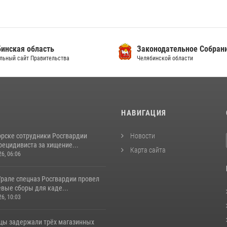
инская область
Законодательное Собран
льный сайт Правительства
Челябинской области
И
НАВИГАЦИЯ
орске сотрудники Росгвардии
Новости
рецидивиста за хищение...
Карта сайта
26, 06:06
рале спецназ Росгвардии провел
вые сборы для каде...
26, 10:03
цы задержали трёх магазинных