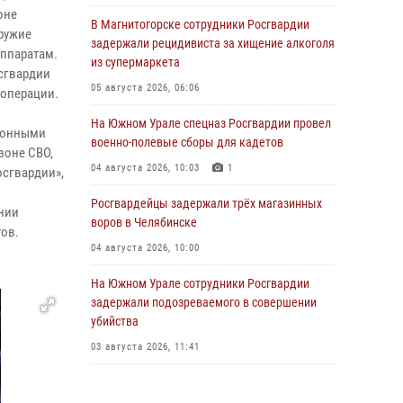
оне
В Магнитогорске сотрудники Росгвардии
оружие
задержали рецидивиста за хищение алкоголя
ппаратам.
из супермаркета
сгвардии
05 августа 2026, 06:06
 операции.
На Южном Урале спецназ Росгвардии провел
аконными
военно-полевые сборы для кадетов
зоне СВО,
04 августа 2026, 10:03
1
осгвардии»,
Росгвардейцы задержали трёх магазинных
нии
воров в Челябинске
ов.
04 августа 2026, 10:00
На Южном Урале сотрудники Росгвардии
задержали подозреваемого в совершении
убийства
03 августа 2026, 11:41
В Челябинской области росгвардейцами по
горячим следам задержан подозреваемый в