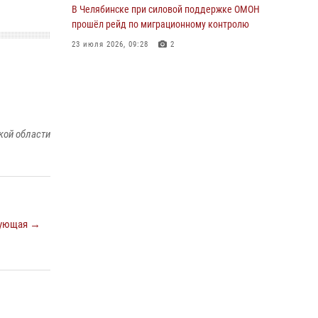
В Челябинске при силовой поддержке ОМОН
прошёл рейд по миграционному контролю
23 июля 2026, 09:28
2
В Челябинске росгвардейцы задержали
злоумышленников, напавших на бригаду
скорой помощи
14 июля 2026, 12:16
кой области
В Челябинске росгвардейцы обсудили с
профессиональным спортсменом основы
здорового образа жизни
13 июля 2026, 03:02
5
ующая →
По горячим следам задержали
подозреваемого в тяжком преступлении
челябинские росгвардейцы
07 июля 2026, 07:48
На Южном Урале продолжается акция