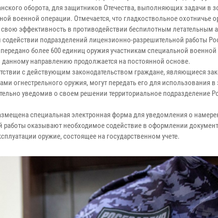
анского оборота, для защитников Отечества, выполняющих задачи в з
ной военной операции. Отмечается, что гладкоствольное охотничье 
 свою эффективность в противодействии беспилотным летательным а
и содействии подразделений лицензионно-разрешительной работы Ро
 передано более 600 единиц оружия участникам специальной военной
о данному направлению продолжается на постоянной основе.
етствии с действующим законодательством граждане, являющиеся з
ами огнестрельного оружия, могут передать его для использования в 
тельно уведомив о своем решении территориальное подразделение Р
размещена специальная электронная форма для уведомления о намере
й работы оказывают необходимое содействие в оформлении документ
ксплуатации оружие, состоящее на государственном учете.