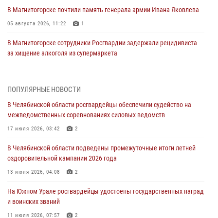
В Магнитогорске почтили память генерала армии Ивана Яковлева
05 августа 2026, 11:22
1
В Магнитогорске сотрудники Росгвардии задержали рецидивиста
за хищение алкоголя из супермаркета
05 августа 2026, 06:06
На Южном Урале спецназ Росгвардии провел военно-полевые
ПОПУЛЯРНЫЕ НОВОСТИ
сборы для кадетов
В Челябинской области росгвардейцы обеспечили судейство на
04 августа 2026, 10:03
1
межведомственных соревнованиях силовых ведомств
Росгвардейцы задержали трёх магазинных воров в Челябинске
17 июля 2026, 03:42
2
04 августа 2026, 10:00
В Челябинской области подведены промежуточные итоги летней
оздоровительной кампании 2026 года
На Южном Урале сотрудники Росгвардии задержали
подозреваемого в совершении убийства
13 июля 2026, 04:08
2
03 августа 2026, 11:41
На Южном Урале росгвардейцы удостоены государственных наград
и воинских званий
В Челябинской области росгвардейцами по горячим следам
задержан подозреваемый в грабеже
11 июля 2026, 07:57
2