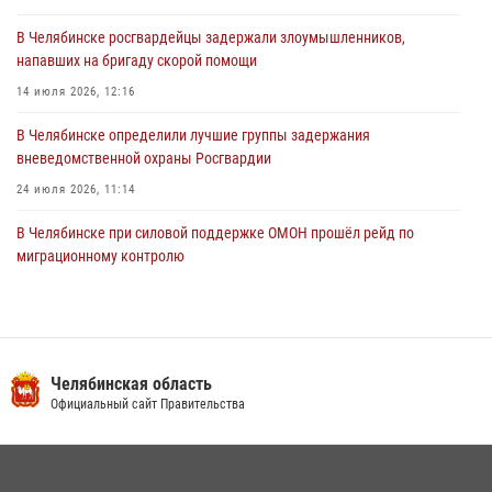
03 августа 2026, 11:25
В Челябинске росгвардейцы задержали злоумышленников,
напавших на бригаду скорой помощи
14 июля 2026, 12:16
В Челябинске определили лучшие группы задержания
вневедомственной охраны Росгвардии
24 июля 2026, 11:14
В Челябинске при силовой поддержке ОМОН прошёл рейд по
миграционному контролю
23 июля 2026, 09:28
2
В Челябинске росгвардейцы обсудили с профессиональным
спортсменом основы здорового образа жизни
Челябинская область
13 июля 2026, 03:02
5
Официальный сайт Правительства
В Челябинской области росгвардейцы приняли участие в
мероприятиях, посвященных Дню семьи, любви и верности
08 июля 2026, 12:05
2