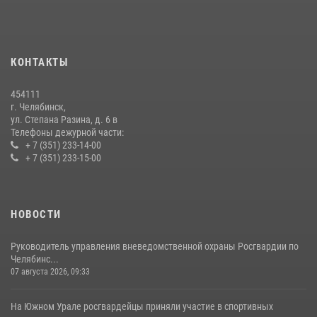
На Южном Урале продолжается акция «Каникулы с Росгвардией»
15 июля 2026, 05:49
4
КОНТАКТЫ
Бойцы спецназа Росгвардии провели экскурсию для подростков из
трудовых отрядов на Южном Урале
454111
28 июля 2026, 10:38
4
г. Челябинск,
ул. Степана Разина, д. 6 в
Телефоны дежурной части:
+ 7 (351) 233-14-00
+ 7 (351) 233-15-00
НОВОСТИ
Руководитель управления вневедомственной охраны Росгвардии по
Челябинс...
07 августа 2026, 09:33
На Южном Урале росгвардейцы приняли участие в спортивных