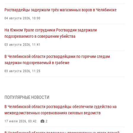
Росгвардейцы задержали трёх магазинных воров в Челябинске
04 августа 2026, 10:00
На Южном Урале сотрудники Росгвардии задержали
подозреваемого в совершении убийства
03 августа 2026, 11:41
В Челябинской области росгвардейцами по горячим следам
задержан подозреваемый в грабеже
03 августа 2026, 11:25
Росгвардейцы обеспечили безопасность празднования Дня ВДВ на
Южном Урале
ПОПУЛЯРНЫЕ НОВОСТИ
03 августа 2026, 09:22
1
В Челябинской области росгвардейцы обеспечили судейство на
Авиация Росгвардии совершила более 250 санитарных вылетов в
межведомственных соревнованиях силовых ведомств
Донецкой Народной Республике
17 июля 2026, 03:42
2
31 июля 2026, 11:33
В Челябинской области подведены промежуточные итоги летней