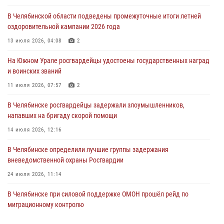
04 августа 2026, 10:00
В Челябинской области подведены промежуточные итоги летней
оздоровительной кампании 2026 года
На Южном Урале сотрудники Росгвардии задержали
подозреваемого в совершении убийства
13 июля 2026, 04:08
2
03 августа 2026, 11:41
На Южном Урале росгвардейцы удостоены государственных наград
и воинских званий
В Челябинской области росгвардейцами по горячим следам
задержан подозреваемый в грабеже
11 июля 2026, 07:57
2
03 августа 2026, 11:25
В Челябинске росгвардейцы задержали злоумышленников,
напавших на бригаду скорой помощи
14 июля 2026, 12:16
В Челябинске определили лучшие группы задержания
вневедомственной охраны Росгвардии
24 июля 2026, 11:14
В Челябинске при силовой поддержке ОМОН прошёл рейд по
миграционному контролю
23 июля 2026, 09:28
2