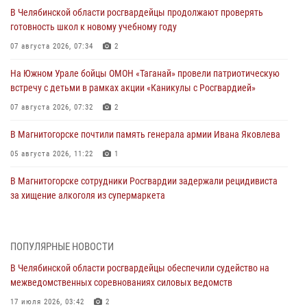
В Челябинской области росгвардейцы продолжают проверять
готовность школ к новому учебному году
07 августа 2026, 07:34
2
На Южном Урале бойцы ОМОН «Таганай» провели патриотическую
встречу с детьми в рамках акции «Каникулы с Росгвардией»
07 августа 2026, 07:32
2
В Магнитогорске почтили память генерала армии Ивана Яковлева
05 августа 2026, 11:22
1
В Магнитогорске сотрудники Росгвардии задержали рецидивиста
за хищение алкоголя из супермаркета
05 августа 2026, 06:06
На Южном Урале спецназ Росгвардии провел военно-полевые
ПОПУЛЯРНЫЕ НОВОСТИ
сборы для кадетов
В Челябинской области росгвардейцы обеспечили судейство на
04 августа 2026, 10:03
1
межведомственных соревнованиях силовых ведомств
Росгвардейцы задержали трёх магазинных воров в Челябинске
17 июля 2026, 03:42
2