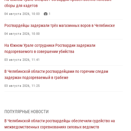
сборы для кадетов
04 августа 2026, 10:03
1
Росгвардейцы задержали трёх магазинных воров в Челябинске
04 августа 2026, 10:00
На Южном Урале сотрудники Росгвардии задержали
подозреваемого в совершении убийства
03 августа 2026, 11:41
В Челябинской области росгвардейцами по горячим следам
задержан подозреваемый в грабеже
03 августа 2026, 11:25
Росгвардейцы обеспечили безопасность празднования Дня ВДВ на
Южном Урале
ПОПУЛЯРНЫЕ НОВОСТИ
03 августа 2026, 09:22
1
В Челябинской области росгвардейцы обеспечили судейство на
Авиация Росгвардии совершила более 250 санитарных вылетов в
межведомственных соревнованиях силовых ведомств
Донецкой Народной Республике