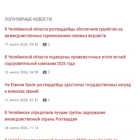
Росгвардейцы обеспечили безопасность празднования Дня ВДВ на
Южном Урале
ПОПУЛЯРНЫЕ НОВОСТИ
03 августа 2026, 09:22
1
В Челябинской области росгвардейцы обеспечили судейство на
Авиация Росгвардии совершила более 250 санитарных вылетов в
межведомственных соревнованиях силовых ведомств
Донецкой Народной Республике
17 июля 2026, 03:42
2
31 июля 2026, 11:33
В Челябинской области подведены промежуточные итоги летней
Росгвардия обеспечивает безопасность граждан на южном
оздоровительной кампании 2026 года
направлении
13 июля 2026, 04:08
2
31 июля 2026, 11:32
1
На Южном Урале росгвардейцы удостоены государственных наград
В Уральском округе Росгвардии состоялось заседание
и воинских званий
оперативного штаба
11 июля 2026, 07:57
2
30 июля 2026, 10:53
В Челябинске определили лучшие группы задержания
вневедомственной охраны Росгвардии
24 июля 2026, 11:14