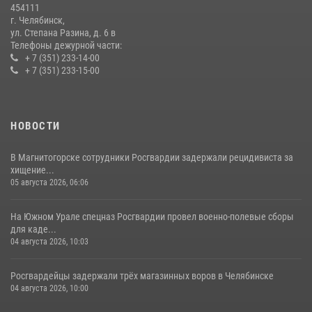
454111
08 июля 2026, 12:05
2
г. Челябинск,
ул. Степана Разина, д. 6 в
Телефоны дежурной части:
+ 7 (351) 233-14-00
+ 7 (351) 233-15-00
НОВОСТИ
В Магнитогорске сотрудники Росгвардии задержали рецидивиста за
хищение...
05 августа 2026, 06:06
На Южном Урале спецназ Росгвардии провел военно-полевые сборы
для каде...
04 августа 2026, 10:03
Росгвардейцы задержали трёх магазинных воров в Челябинске
04 августа 2026, 10:00