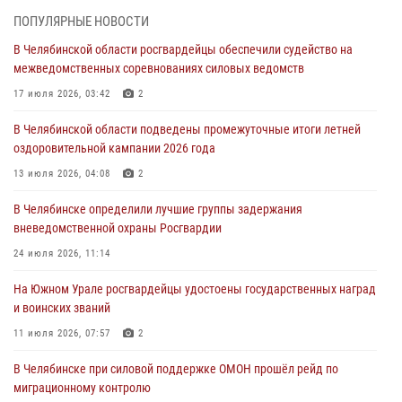
На Южном Урале спецназ Росгвардии провел военно-полевые
ПОПУЛЯРНЫЕ НОВОСТИ
сборы для кадетов
В Челябинской области росгвардейцы обеспечили судейство на
04 августа 2026, 10:03
1
межведомственных соревнованиях силовых ведомств
Росгвардейцы задержали трёх магазинных воров в Челябинске
17 июля 2026, 03:42
2
04 августа 2026, 10:00
В Челябинской области подведены промежуточные итоги летней
оздоровительной кампании 2026 года
На Южном Урале сотрудники Росгвардии задержали
подозреваемого в совершении убийства
13 июля 2026, 04:08
2
03 августа 2026, 11:41
В Челябинске определили лучшие группы задержания
вневедомственной охраны Росгвардии
В Челябинской области росгвардейцами по горячим следам
задержан подозреваемый в грабеже
24 июля 2026, 11:14
03 августа 2026, 11:25
На Южном Урале росгвардейцы удостоены государственных наград
и воинских званий
11 июля 2026, 07:57
2
В Челябинске при силовой поддержке ОМОН прошёл рейд по
миграционному контролю