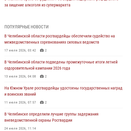
за хищение алкоголя из супермаркета
05 августа 2026, 06:06
На Южном Урале спецназ Росгвардии провел военно-полевые
ПОПУЛЯРНЫЕ НОВОСТИ
сборы для кадетов
В Челябинской области росгвардейцы обеспечили судейство на
04 августа 2026, 10:03
1
межведомственных соревнованиях силовых ведомств
Росгвардейцы задержали трёх магазинных воров в Челябинске
17 июля 2026, 03:42
2
04 августа 2026, 10:00
В Челябинской области подведены промежуточные итоги летней
оздоровительной кампании 2026 года
На Южном Урале сотрудники Росгвардии задержали
подозреваемого в совершении убийства
13 июля 2026, 04:08
2
03 августа 2026, 11:41
На Южном Урале росгвардейцы удостоены государственных наград
и воинских званий
В Челябинской области росгвардейцами по горячим следам
задержан подозреваемый в грабеже
11 июля 2026, 07:57
2
03 августа 2026, 11:25
В Челябинске определили лучшие группы задержания
вневедомственной охраны Росгвардии
24 июля 2026, 11:14