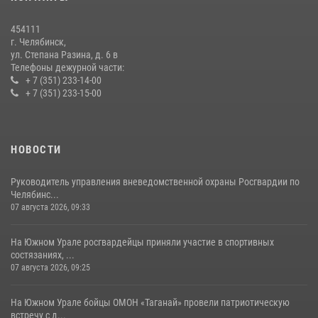
На Южном Урале росгвардейцы обеспечили безопасность матча
Первенства России по футболу
454111
14 июля 2026, 05:15
г. Челябинск,
ул. Степана Разина, д. 6 в
Телефоны дежурной части:
+ 7 (351) 233-14-00
+ 7 (351) 233-15-00
НОВОСТИ
Руководитель управления вневедомственной охраны Росгвардии по
Челябинс...
07 августа 2026, 09:33
На Южном Урале росгвардейцы приняли участие в спортивных
состязаниях, ...
07 августа 2026, 09:25
На Южном Урале бойцы ОМОН «Таганай» провели патриотическую
встречу с д...