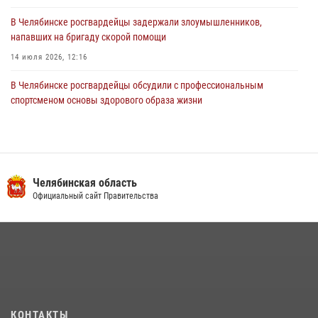
В Челябинске росгвардейцы задержали злоумышленников,
напавших на бригаду скорой помощи
14 июля 2026, 12:16
В Челябинске росгвардейцы обсудили с профессиональным
спортсменом основы здорового образа жизни
13 июля 2026, 03:02
5
В Челябинске при силовой поддержке ОМОН прошёл рейд по
миграционному контролю
Челябинская область
23 июля 2026, 09:28
2
Официальный сайт Правительства
На Южном Урале продолжается акция «Каникулы с Росгвардией»
15 июля 2026, 05:49
4
Бойцы спецназа Росгвардии провели экскурсию для подростков из
трудовых отрядов на Южном Урале
28 июля 2026, 10:38
4
КОНТАКТЫ