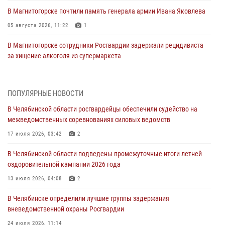
В Магнитогорске почтили память генерала армии Ивана Яковлева
05 августа 2026, 11:22
1
В Магнитогорске сотрудники Росгвардии задержали рецидивиста
за хищение алкоголя из супермаркета
05 августа 2026, 06:06
На Южном Урале спецназ Росгвардии провел военно-полевые
ПОПУЛЯРНЫЕ НОВОСТИ
сборы для кадетов
В Челябинской области росгвардейцы обеспечили судейство на
04 августа 2026, 10:03
1
межведомственных соревнованиях силовых ведомств
Росгвардейцы задержали трёх магазинных воров в Челябинске
17 июля 2026, 03:42
2
04 августа 2026, 10:00
В Челябинской области подведены промежуточные итоги летней
оздоровительной кампании 2026 года
На Южном Урале сотрудники Росгвардии задержали
подозреваемого в совершении убийства
13 июля 2026, 04:08
2
03 августа 2026, 11:41
В Челябинске определили лучшие группы задержания
вневедомственной охраны Росгвардии
В Челябинской области росгвардейцами по горячим следам
задержан подозреваемый в грабеже
24 июля 2026, 11:14