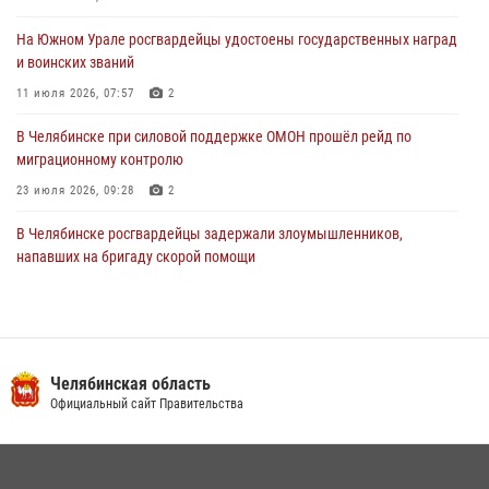
03 августа 2026, 11:25
На Южном Урале росгвардейцы удостоены государственных наград
и воинских званий
11 июля 2026, 07:57
2
В Челябинске при силовой поддержке ОМОН прошёл рейд по
миграционному контролю
23 июля 2026, 09:28
2
В Челябинске росгвардейцы задержали злоумышленников,
напавших на бригаду скорой помощи
14 июля 2026, 12:16
В Челябинске росгвардейцы обсудили с профессиональным
спортсменом основы здорового образа жизни
Челябинская область
13 июля 2026, 03:02
5
Официальный сайт Правительства
В Челябинской области росгвардейцы приняли участие в
мероприятиях, посвященных Дню семьи, любви и верности
08 июля 2026, 12:05
2