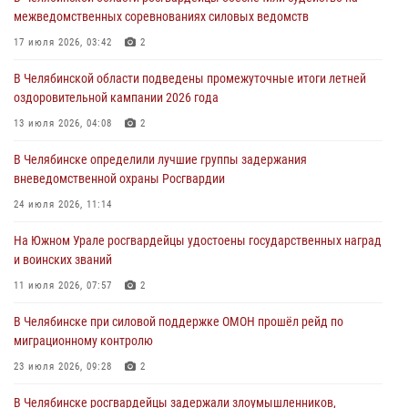
04 августа 2026, 10:03
1
межведомственных соревнованиях силовых ведомств
Росгвардейцы задержали трёх магазинных воров в Челябинске
17 июля 2026, 03:42
2
04 августа 2026, 10:00
В Челябинской области подведены промежуточные итоги летней
оздоровительной кампании 2026 года
На Южном Урале сотрудники Росгвардии задержали
подозреваемого в совершении убийства
13 июля 2026, 04:08
2
03 августа 2026, 11:41
В Челябинске определили лучшие группы задержания
вневедомственной охраны Росгвардии
В Челябинской области росгвардейцами по горячим следам
задержан подозреваемый в грабеже
24 июля 2026, 11:14
03 августа 2026, 11:25
На Южном Урале росгвардейцы удостоены государственных наград
и воинских званий
11 июля 2026, 07:57
2
В Челябинске при силовой поддержке ОМОН прошёл рейд по
миграционному контролю
23 июля 2026, 09:28
2
В Челябинске росгвардейцы задержали злоумышленников,