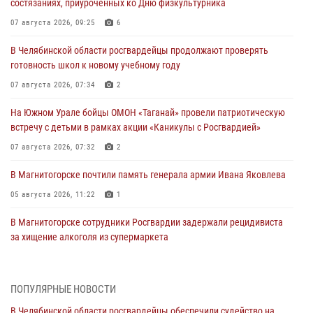
состязаниях, приуроченных ко Дню физкультурника
07 августа 2026, 09:25
6
В Челябинской области росгвардейцы продолжают проверять
готовность школ к новому учебному году
07 августа 2026, 07:34
2
На Южном Урале бойцы ОМОН «Таганай» провели патриотическую
встречу с детьми в рамках акции «Каникулы с Росгвардией»
07 августа 2026, 07:32
2
В Магнитогорске почтили память генерала армии Ивана Яковлева
05 августа 2026, 11:22
1
В Магнитогорске сотрудники Росгвардии задержали рецидивиста
за хищение алкоголя из супермаркета
05 августа 2026, 06:06
На Южном Урале спецназ Росгвардии провел военно-полевые
ПОПУЛЯРНЫЕ НОВОСТИ
сборы для кадетов
В Челябинской области росгвардейцы обеспечили судейство на