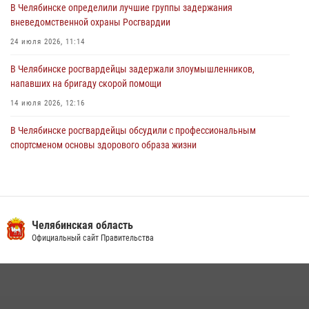
03 августа 2026, 11:25
В Челябинске определили лучшие группы задержания
вневедомственной охраны Росгвардии
24 июля 2026, 11:14
В Челябинске росгвардейцы задержали злоумышленников,
напавших на бригаду скорой помощи
14 июля 2026, 12:16
В Челябинске росгвардейцы обсудили с профессиональным
спортсменом основы здорового образа жизни
13 июля 2026, 03:02
5
В Челябинске при силовой поддержке ОМОН прошёл рейд по
миграционному контролю
Челябинская область
23 июля 2026, 09:28
2
Официальный сайт Правительства
На Южном Урале продолжается акция «Каникулы с Росгвардией»
15 июля 2026, 05:49
4
Бойцы спецназа Росгвардии провели экскурсию для подростков из