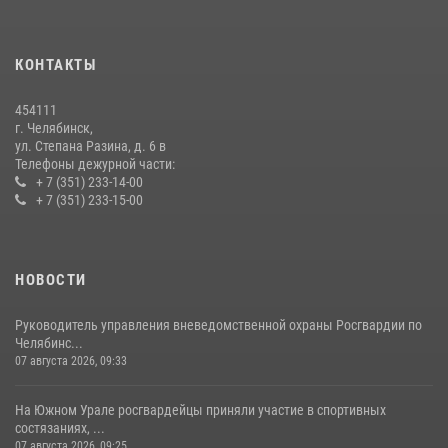
трудовых отрядов на Южном Урале
28 июля 2026, 10:38
4
КОНТАКТЫ
На Южном Урале росгвардейцы обеспечили безопасность матча
Первенства России по футболу
454111
14 июля 2026, 05:15
г. Челябинск,
ул. Степана Разина, д. 6 в
Телефоны дежурной части:
+ 7 (351) 233-14-00
+ 7 (351) 233-15-00
НОВОСТИ
Руководитель управления вневедомственной охраны Росгвардии по
Челябинс...
07 августа 2026, 09:33
На Южном Урале росгвардейцы приняли участие в спортивных
состязаниях, ...
07 августа 2026, 09:25