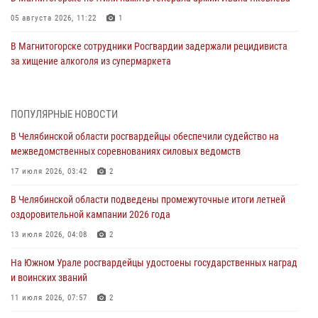
05 августа 2026, 11:22
1
В Магнитогорске сотрудники Росгвардии задержали рецидивиста
за хищение алкоголя из супермаркета
05 августа 2026, 06:06
На Южном Урале спецназ Росгвардии провел военно-полевые
ПОПУЛЯРНЫЕ НОВОСТИ
сборы для кадетов
В Челябинской области росгвардейцы обеспечили судейство на
04 августа 2026, 10:03
1
межведомственных соревнованиях силовых ведомств
Росгвардейцы задержали трёх магазинных воров в Челябинске
17 июля 2026, 03:42
2
04 августа 2026, 10:00
В Челябинской области подведены промежуточные итоги летней
оздоровительной кампании 2026 года
На Южном Урале сотрудники Росгвардии задержали
подозреваемого в совершении убийства
13 июля 2026, 04:08
2
03 августа 2026, 11:41
На Южном Урале росгвардейцы удостоены государственных наград
и воинских званий
В Челябинской области росгвардейцами по горячим следам
задержан подозреваемый в грабеже
11 июля 2026, 07:57
2