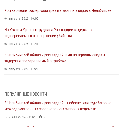
Росгвардейцы задержали трёх магазинных воров в Челябинске
04 августа 2026, 10:00
На Южном Урале сотрудники Росгвардии задержали
подозреваемого в совершении убийства
03 августа 2026, 11:41
В Челябинской области росгвардейцами по горячим следам
задержан подозреваемый в грабеже
03 августа 2026, 11:25
Росгвардейцы обеспечили безопасность празднования Дня ВДВ на
Южном Урале
ПОПУЛЯРНЫЕ НОВОСТИ
03 августа 2026, 09:22
1
В Челябинской области росгвардейцы обеспечили судейство на
Авиация Росгвардии совершила более 250 санитарных вылетов в
межведомственных соревнованиях силовых ведомств
Донецкой Народной Республике
17 июля 2026, 03:42
2
31 июля 2026, 11:33