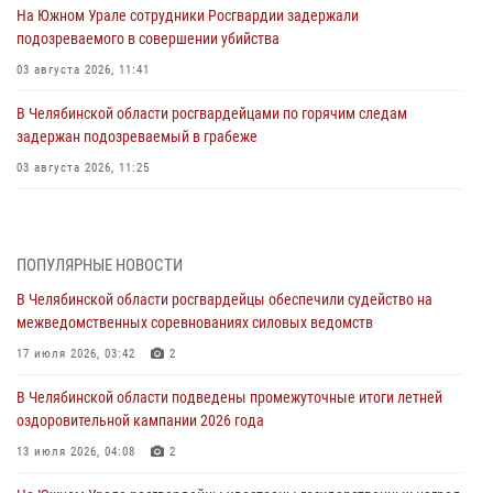
На Южном Урале сотрудники Росгвардии задержали
подозреваемого в совершении убийства
03 августа 2026, 11:41
В Челябинской области росгвардейцами по горячим следам
задержан подозреваемый в грабеже
03 августа 2026, 11:25
Росгвардейцы обеспечили безопасность празднования Дня ВДВ на
Южном Урале
ПОПУЛЯРНЫЕ НОВОСТИ
03 августа 2026, 09:22
1
В Челябинской области росгвардейцы обеспечили судейство на
Авиация Росгвардии совершила более 250 санитарных вылетов в
межведомственных соревнованиях силовых ведомств
Донецкой Народной Республике
17 июля 2026, 03:42
2
31 июля 2026, 11:33
В Челябинской области подведены промежуточные итоги летней
Росгвардия обеспечивает безопасность граждан на южном
оздоровительной кампании 2026 года
направлении
13 июля 2026, 04:08
2
31 июля 2026, 11:32
1