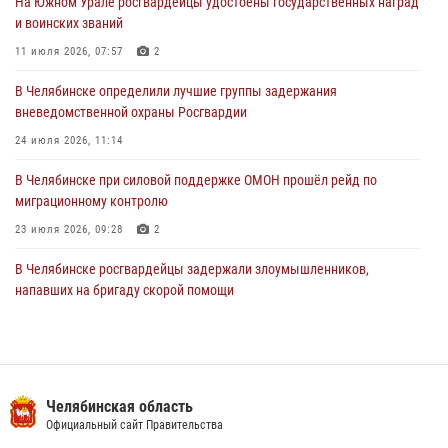
На Южном Урале росгвардейцы удостоены государственных наград
В Уральском округе Росгвардии состоялось заседание
и воинских званий
оперативного штаба
11 июля 2026, 07:57
2
30 июля 2026, 10:53
В Челябинске определили лучшие группы задержания
вневедомственной охраны Росгвардии
24 июля 2026, 11:14
В Челябинске при силовой поддержке ОМОН прошёл рейд по
миграционному контролю
23 июля 2026, 09:28
2
В Челябинске росгвардейцы задержали злоумышленников,
напавших на бригаду скорой помощи
14 июля 2026, 12:16
В Челябинске росгвардейцы обсудили с профессиональным
спортсменом основы здорового образа жизни
Челябинская область
13 июля 2026, 03:02
5
Официальный сайт Правительства
По горячим следам задержали подозреваемого в тяжком