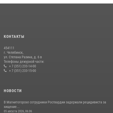
преступлении челябинские росгвардейцы
07 июля 2026, 07:48
На Южном Урале продолжается акция «Каникулы с Росгвардией»
15 июля 2026, 05:49
4
КОНТАКТЫ
В Челябинской области росгвардейцы приняли участие в
мероприятиях, посвященных Дню семьи, любви и верности
454111
08 июля 2026, 12:05
2
г. Челябинск,
ул. Степана Разина, д. 6 в
Телефоны дежурной части:
+ 7 (351) 233-14-00
+ 7 (351) 233-15-00
НОВОСТИ
В Магнитогорске сотрудники Росгвардии задержали рецидивиста за
хищение...
05 августа 2026, 06:06