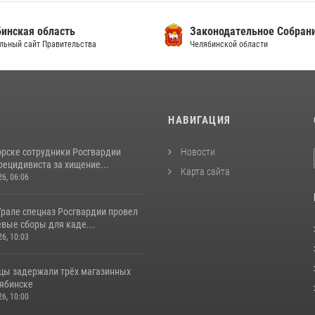
инская область
Законодательное Собран
льный сайт Правительства
Челябинской области
И
НАВИГАЦИЯ
орске сотрудники Росгвардии
Новости
рецидивиста за хищение...
Карта сайта
26, 06:06
рале спецназ Росгвардии провел
вые сборы для каде...
26, 10:03
цы задержали трёх магазинных
лябинске
26, 10:00