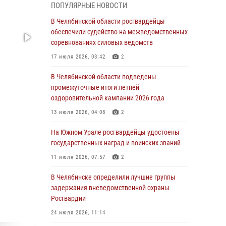
ПОПУЛЯРНЫЕ НОВОСТИ
грабеже
В Челябинской области росгвардейцы
03 августа 2026, 11:25
обеспечили судейство на межведомственных
соревнованиях силовых ведомств
Росгвардейцы обеспечили безопасность
празднования Дня ВДВ на Южном Урале
17 июля 2026, 03:42
2
03 августа 2026, 09:22
1
В Челябинской области подведены
промежуточные итоги летней
Авиация Росгвардии совершила более 250
оздоровительной кампании 2026 года
санитарных вылетов в Донецкой Народной
Республике
13 июля 2026, 04:08
2
31 июля 2026, 11:33
На Южном Урале росгвардейцы удостоены
государственных наград и воинских званий
Росгвардия обеспечивает безопасность
граждан на южном направлении
11 июля 2026, 07:57
2
31 июля 2026, 11:32
1
В Челябинске определили лучшие группы
задержания вневедомственной охраны
В Уральском округе Росгвардии состоялось
Росгвардии
заседание оперативного штаба
24 июля 2026, 11:14
30 июля 2026, 10:53