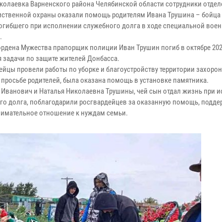
иколаевка Варненского района Челябинской области сотрудники отде
ственной охраны оказали помощь родителям Ивана Трушина – бойц
погибшего при исполнении служебного долга в ходе специальной вое
.
ордена Мужества прапорщик полиции Иван Трушин погиб в октябре 202
 задачи по защите жителей Донбасса.
ейцы провели работы по уборке и благоустройству территории захорон
о просьбе родителей, была оказана помощь в установке памятника.
 Иванович и Наталья Николаевна Трушины, чей сын отдал жизнь при 
го долга, поблагодарили росгвардейцев за оказанную помощь, подде
нимательное отношение к нуждам семьи.