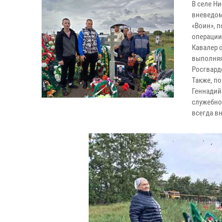
В селе Н
вневедом
«Воин», 
операции
Кавалер 
выполняя
Росгвард
Также, п
Геннадий
служебно
всегда в