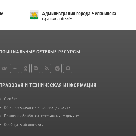
«Каникулы с Росгвардией»
15 июля 2026, 05:49
4
ие
Администрация города Челябинска
Официальный сайт
В Челябинской области росгвардейцы
приняли участие в мероприятиях,
посвященных Дню семьи, любви и верности
08 июля 2026, 12:05
2
ОФИЦИАЛЬНЫЕ СЕТЕВЫЕ РЕСУРСЫ
ПРАВОВАЯ И ТЕХНИЧЕСКАЯ ИНФОРМАЦИЯ
О сайте
Об использовании информации сайта
Правила обработки персональных данных
Сообщить об ошибках