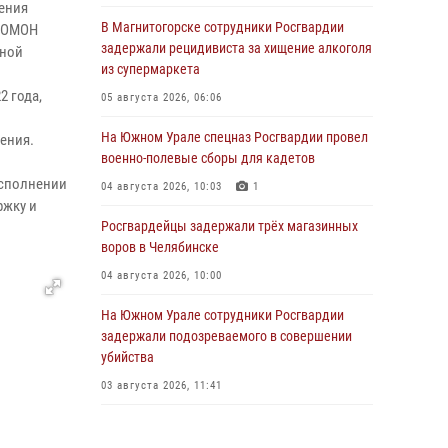
ления
В Магнитогорске сотрудники Росгвардии
а ОМОН
задержали рецидивиста за хищение алкоголя
нной
из супермаркета
2 года,
05 августа 2026, 06:06
На Южном Урале спецназ Росгвардии провел
ения.
военно-полевые сборы для кадетов
исполнении
04 августа 2026, 10:03
1
ржку и
Росгвардейцы задержали трёх магазинных
воров в Челябинске
04 августа 2026, 10:00
На Южном Урале сотрудники Росгвардии
задержали подозреваемого в совершении
убийства
03 августа 2026, 11:41
В Челябинской области росгвардейцами по
горячим следам задержан подозреваемый в