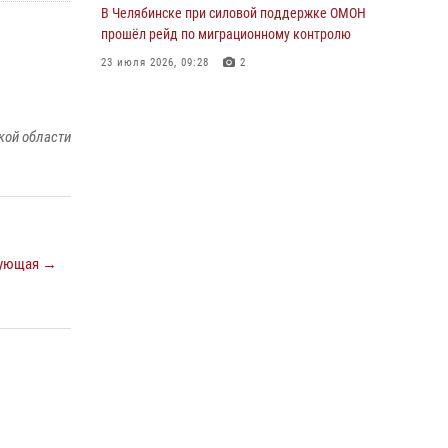
В Челябинске при силовой поддержке ОМОН
прошёл рейд по миграционному контролю
23 июля 2026, 09:28
2
В Челябинске росгвардейцы задержали
злоумышленников, напавших на бригаду
кой области
скорой помощи
14 июля 2026, 12:16
В Челябинске росгвардейцы обсудили с
профессиональным спортсменом основы
здорового образа жизни
ующая →
13 июля 2026, 03:02
5
По горячим следам задержали
подозреваемого в тяжком преступлении
челябинские росгвардейцы
07 июля 2026, 07:48
На Южном Урале продолжается акция