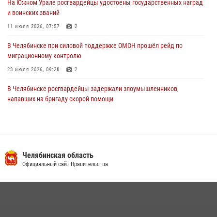
На Южном Урале росгвардейцы удостоены государственных наград
и воинских званий
11 июля 2026, 07:57
2
В Челябинске при силовой поддержке ОМОН прошёл рейд по
миграционному контролю
23 июля 2026, 09:28
2
В Челябинске росгвардейцы задержали злоумышленников,
напавших на бригаду скорой помощи
14 июля 2026, 12:16
В Челябинске росгвардейцы обсудили с профессиональным
спортсменом основы здорового образа жизни
Челябинская область
13 июля 2026, 03:02
5
Официальный сайт Правительства
На Южном Урале продолжается акция «Каникулы с Росгвардией»
15 июля 2026, 05:49
4
В Челябинской области росгвардейцы приняли участие в