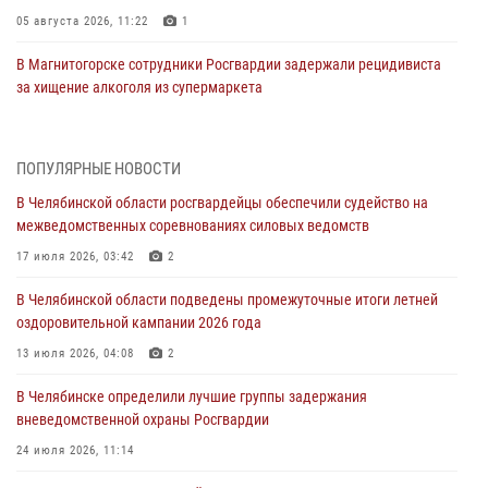
05 августа 2026, 11:22
1
В Магнитогорске сотрудники Росгвардии задержали рецидивиста
за хищение алкоголя из супермаркета
05 августа 2026, 06:06
На Южном Урале спецназ Росгвардии провел военно-полевые
ПОПУЛЯРНЫЕ НОВОСТИ
сборы для кадетов
В Челябинской области росгвардейцы обеспечили судейство на
04 августа 2026, 10:03
1
межведомственных соревнованиях силовых ведомств
Росгвардейцы задержали трёх магазинных воров в Челябинске
17 июля 2026, 03:42
2
04 августа 2026, 10:00
В Челябинской области подведены промежуточные итоги летней
оздоровительной кампании 2026 года
На Южном Урале сотрудники Росгвардии задержали
подозреваемого в совершении убийства
13 июля 2026, 04:08
2
03 августа 2026, 11:41
В Челябинске определили лучшие группы задержания
вневедомственной охраны Росгвардии
В Челябинской области росгвардейцами по горячим следам
задержан подозреваемый в грабеже
24 июля 2026, 11:14
03 августа 2026, 11:25