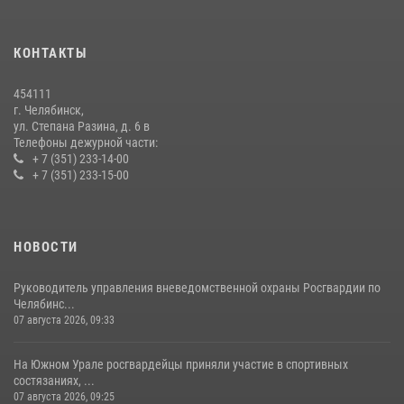
мероприятиях, посвященных Дню семьи, любви и верности
08 июля 2026, 12:05
2
КОНТАКТЫ
На Южном Урале росгвардейцы обеспечили безопасность матча
Первенства России по футболу
454111
14 июля 2026, 05:15
г. Челябинск,
ул. Степана Разина, д. 6 в
Телефоны дежурной части:
+ 7 (351) 233-14-00
+ 7 (351) 233-15-00
НОВОСТИ
Руководитель управления вневедомственной охраны Росгвардии по
Челябинс...
07 августа 2026, 09:33
На Южном Урале росгвардейцы приняли участие в спортивных
состязаниях, ...
07 августа 2026, 09:25