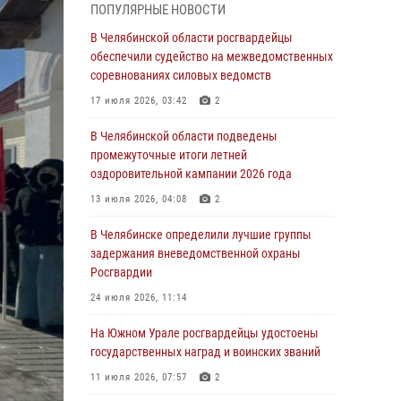
ПОПУЛЯРНЫЕ НОВОСТИ
воров в Челябинске
В Челябинской области росгвардейцы
04 августа 2026, 10:00
обеспечили судейство на межведомственных
соревнованиях силовых ведомств
На Южном Урале сотрудники Росгвардии
задержали подозреваемого в совершении
17 июля 2026, 03:42
2
убийства
В Челябинской области подведены
03 августа 2026, 11:41
промежуточные итоги летней
оздоровительной кампании 2026 года
В Челябинской области росгвардейцами по
горячим следам задержан подозреваемый в
13 июля 2026, 04:08
2
грабеже
В Челябинске определили лучшие группы
03 августа 2026, 11:25
задержания вневедомственной охраны
Росгвардии
Росгвардейцы обеспечили безопасность
празднования Дня ВДВ на Южном Урале
24 июля 2026, 11:14
03 августа 2026, 09:22
1
На Южном Урале росгвардейцы удостоены
государственных наград и воинских званий
Авиация Росгвардии совершила более 250
санитарных вылетов в Донецкой Народной
11 июля 2026, 07:57
2
Республике