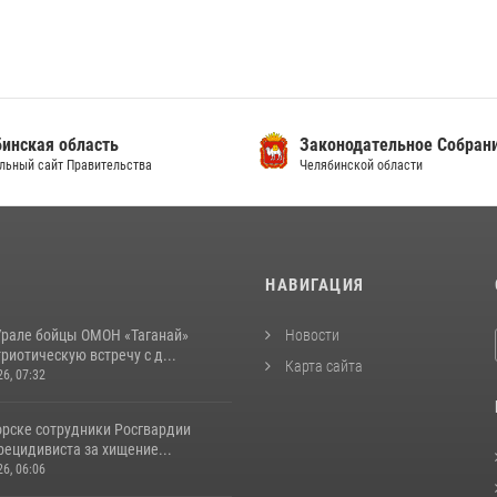
инская область
Законодательное Собран
льный сайт Правительства
Челябинской области
И
НАВИГАЦИЯ
рале бойцы ОМОН «Таганай»
Новости
риотическую встречу с д...
Карта сайта
26, 07:32
орске сотрудники Росгвардии
рецидивиста за хищение...
26, 06:06