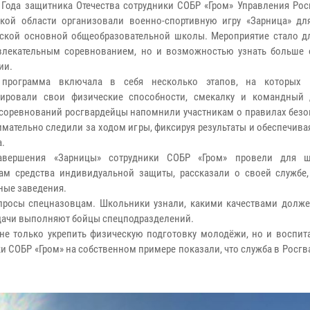
 Года защитника Отечества сотрудники СОБР «Гром» Управления Рос
кой области организовали военно-спортивную игру «Зарница» дл
ской основной общеобразовательной школы. Мероприятие стало дл
влекательным соревнованием, но и возможностью узнать больше 
ии.
 программа включала в себя несколько этапов, на которых 
рировали свои физические способности, смекалку и командный 
соревнований росгвардейцы напомнили участникам о правилах безоп
имательно следили за ходом игры, фиксируя результаты и обеспечива
а.
авершения «Зарницы» сотрудники СОБР «Гром» провели для ш
ам средства индивидуальной защиты, рассказали о своей службе,
ные заведения.
просы спецназовцам. Школьники узнали, какими качествами долже
задачи выполняют бойцы спецподразделений.
 не только укрепить физическую подготовку молодёжи, но и воспит
и СОБР «Гром» на собственном примере показали, что служба в Росгв