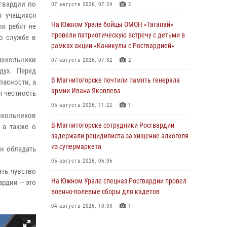
гвардии по
07 августа 2026, 07:34
2
я учащихся
На Южном Урале бойцы ОМОН «Таганай»
я ребят не
провели патриотическую встречу с детьми в
о службе в
рамках акции «Каникулы с Росгвардией»
школьники
07 августа 2026, 07:32
2
дух. Перед
В Магнитогорске почтили память генерала
асности, а
армии Ивана Яковлева
я честность
05 августа 2026, 11:22
1
кольников
В Магнитогорске сотрудники Росгвардии
 а также о
задержали рецидивиста за хищение алкоголя
из супермаркета
н обладать
05 августа 2026, 06:06
ать чувство
На Южном Урале спецназ Росгвардии провел
ардии — это
военно-полевые сборы для кадетов
04 августа 2026, 10:03
1
Росгвардейцы задержали трёх магазинных