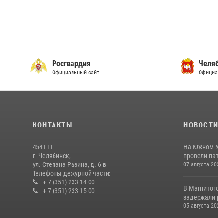
Росгвардия
Челяб
Официальный сайт
Официа
КОНТАКТЫ
НОВОСТ
454111
На Южном У
г. Челябинск,
провели пат
ул. Степана Разина, д. 6 в
07 августа 20
Телефоны дежурной части:
+ 7 (351) 233-14-00
В Магнитог
+ 7 (351) 233-15-00
задержали 
05 августа 20