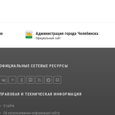
посвященных Дню семьи, любви и верности
08 июля 2026, 12:05
2
На Южном Урале росгвардейцы обеспечили
безопасность матча Первенства России по
футболу
ие
Администрация города Челябинска
14 июля 2026, 05:15
Официальный сайт
ОФИЦИАЛЬНЫЕ СЕТЕВЫЕ РЕСУРСЫ
ПРАВОВАЯ И ТЕХНИЧЕСКАЯ ИНФОРМАЦИЯ
О сайте
Об использовании информации сайта