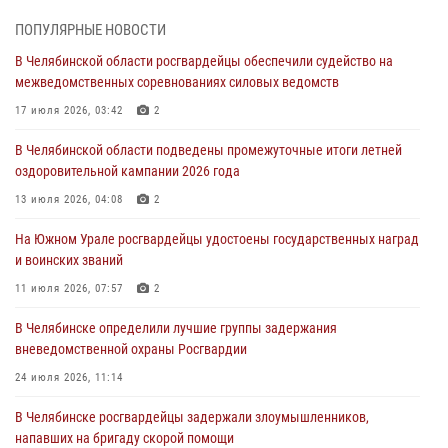
На Южном Урале спецназ Росгвардии провел военно-полевые
ПОПУЛЯРНЫЕ НОВОСТИ
сборы для кадетов
В Челябинской области росгвардейцы обеспечили судейство на
04 августа 2026, 10:03
1
межведомственных соревнованиях силовых ведомств
Росгвардейцы задержали трёх магазинных воров в Челябинске
17 июля 2026, 03:42
2
04 августа 2026, 10:00
В Челябинской области подведены промежуточные итоги летней
оздоровительной кампании 2026 года
На Южном Урале сотрудники Росгвардии задержали
подозреваемого в совершении убийства
13 июля 2026, 04:08
2
03 августа 2026, 11:41
На Южном Урале росгвардейцы удостоены государственных наград
и воинских званий
В Челябинской области росгвардейцами по горячим следам
задержан подозреваемый в грабеже
11 июля 2026, 07:57
2
03 августа 2026, 11:25
В Челябинске определили лучшие группы задержания
вневедомственной охраны Росгвардии
24 июля 2026, 11:14
В Челябинске росгвардейцы задержали злоумышленников,
напавших на бригаду скорой помощи