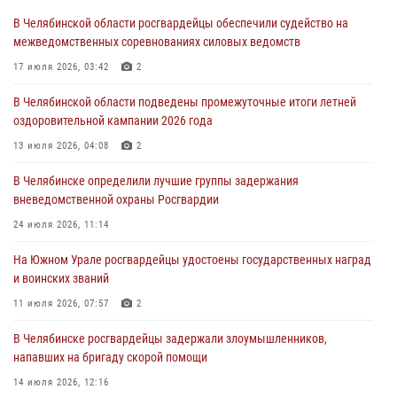
сборы для кадетов
В Челябинской области росгвардейцы обеспечили судейство на
04 августа 2026, 10:03
1
межведомственных соревнованиях силовых ведомств
Росгвардейцы задержали трёх магазинных воров в Челябинске
17 июля 2026, 03:42
2
04 августа 2026, 10:00
В Челябинской области подведены промежуточные итоги летней
оздоровительной кампании 2026 года
На Южном Урале сотрудники Росгвардии задержали
подозреваемого в совершении убийства
13 июля 2026, 04:08
2
03 августа 2026, 11:41
В Челябинске определили лучшие группы задержания
вневедомственной охраны Росгвардии
В Челябинской области росгвардейцами по горячим следам
задержан подозреваемый в грабеже
24 июля 2026, 11:14
03 августа 2026, 11:25
На Южном Урале росгвардейцы удостоены государственных наград
и воинских званий
11 июля 2026, 07:57
2
В Челябинске росгвардейцы задержали злоумышленников,
напавших на бригаду скорой помощи
14 июля 2026, 12:16