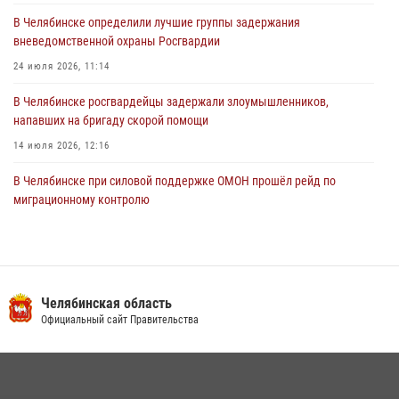
03 августа 2026, 11:25
В Челябинске определили лучшие группы задержания
вневедомственной охраны Росгвардии
24 июля 2026, 11:14
В Челябинске росгвардейцы задержали злоумышленников,
напавших на бригаду скорой помощи
14 июля 2026, 12:16
В Челябинске при силовой поддержке ОМОН прошёл рейд по
миграционному контролю
23 июля 2026, 09:28
2
В Челябинске росгвардейцы обсудили с профессиональным
спортсменом основы здорового образа жизни
Челябинская область
13 июля 2026, 03:02
5
Официальный сайт Правительства
На Южном Урале продолжается акция «Каникулы с Росгвардией»
15 июля 2026, 05:49
4