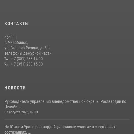
Бойцы спецназа Росгвардии провели экскурсию для подростков из
трудовых отрядов на Южном Урале
28 июля 2026, 10:38
4
КОНТАКТЫ
На Южном Урале росгвардейцы обеспечили безопасность матча
Первенства России по футболу
454111
14 июля 2026, 05:15
г. Челябинск,
ул. Степана Разина, д. 6 в
Телефоны дежурной части:
+ 7 (351) 233-14-00
+ 7 (351) 233-15-00
НОВОСТИ
Руководитель управления вневедомственной охраны Росгвардии по
Челябинс...
07 августа 2026, 09:33
На Южном Урале росгвардейцы приняли участие в спортивных
состязаниях, ...