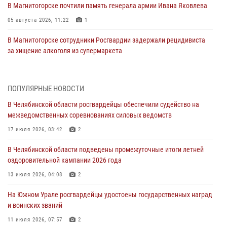
В Магнитогорске почтили память генерала армии Ивана Яковлева
05 августа 2026, 11:22
1
В Магнитогорске сотрудники Росгвардии задержали рецидивиста
за хищение алкоголя из супермаркета
05 августа 2026, 06:06
На Южном Урале спецназ Росгвардии провел военно-полевые
ПОПУЛЯРНЫЕ НОВОСТИ
сборы для кадетов
В Челябинской области росгвардейцы обеспечили судейство на
04 августа 2026, 10:03
1
межведомственных соревнованиях силовых ведомств
Росгвардейцы задержали трёх магазинных воров в Челябинске
17 июля 2026, 03:42
2
04 августа 2026, 10:00
В Челябинской области подведены промежуточные итоги летней
оздоровительной кампании 2026 года
На Южном Урале сотрудники Росгвардии задержали
подозреваемого в совершении убийства
13 июля 2026, 04:08
2
03 августа 2026, 11:41
На Южном Урале росгвардейцы удостоены государственных наград
и воинских званий
В Челябинской области росгвардейцами по горячим следам
задержан подозреваемый в грабеже
11 июля 2026, 07:57
2