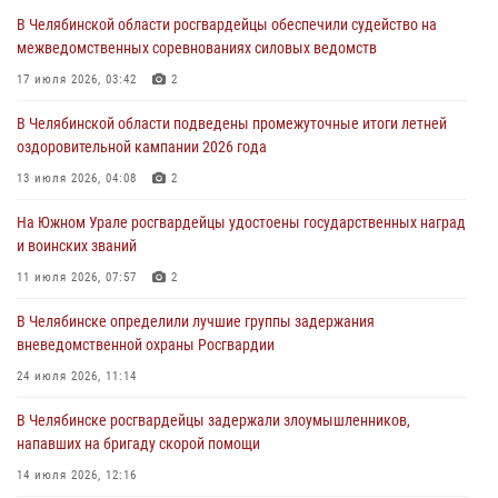
сборы для кадетов
В Челябинской области росгвардейцы обеспечили судейство на
04 августа 2026, 10:03
1
межведомственных соревнованиях силовых ведомств
Росгвардейцы задержали трёх магазинных воров в Челябинске
17 июля 2026, 03:42
2
04 августа 2026, 10:00
В Челябинской области подведены промежуточные итоги летней
оздоровительной кампании 2026 года
На Южном Урале сотрудники Росгвардии задержали
подозреваемого в совершении убийства
13 июля 2026, 04:08
2
03 августа 2026, 11:41
На Южном Урале росгвардейцы удостоены государственных наград
и воинских званий
В Челябинской области росгвардейцами по горячим следам
задержан подозреваемый в грабеже
11 июля 2026, 07:57
2
03 августа 2026, 11:25
В Челябинске определили лучшие группы задержания
вневедомственной охраны Росгвардии
24 июля 2026, 11:14
В Челябинске росгвардейцы задержали злоумышленников,
напавших на бригаду скорой помощи
14 июля 2026, 12:16