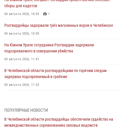
сборы для кадетов
04 августа 2026, 10:03
1
Росгвардейцы задержали трёх магазинных воров в Челябинске
04 августа 2026, 10:00
На Южном Урале сотрудники Росгвардии задержали
подозреваемого в совершении убийства
03 августа 2026, 11:41
В Челябинской области росгвардейцами по горячим следам
задержан подозреваемый в грабеже
03 августа 2026, 11:25
Росгвардейцы обеспечили безопасность празднования Дня ВДВ на
Южном Урале
ПОПУЛЯРНЫЕ НОВОСТИ
03 августа 2026, 09:22
1
В Челябинской области росгвардейцы обеспечили судейство на
Авиация Росгвардии совершила более 250 санитарных вылетов в
межведомственных соревнованиях силовых ведомств
Донецкой Народной Республике