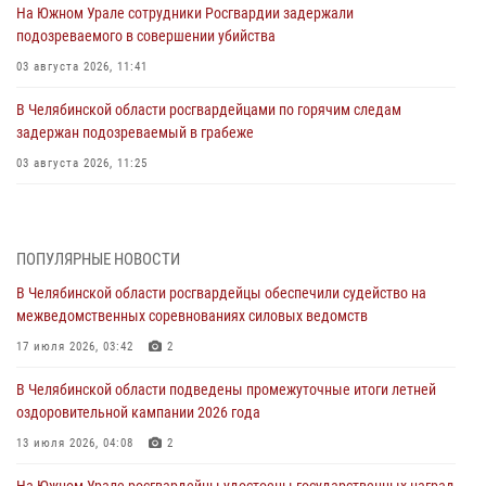
На Южном Урале сотрудники Росгвардии задержали
подозреваемого в совершении убийства
03 августа 2026, 11:41
В Челябинской области росгвардейцами по горячим следам
задержан подозреваемый в грабеже
03 августа 2026, 11:25
Росгвардейцы обеспечили безопасность празднования Дня ВДВ на
Южном Урале
ПОПУЛЯРНЫЕ НОВОСТИ
03 августа 2026, 09:22
1
В Челябинской области росгвардейцы обеспечили судейство на
Авиация Росгвардии совершила более 250 санитарных вылетов в
межведомственных соревнованиях силовых ведомств
Донецкой Народной Республике
17 июля 2026, 03:42
2
31 июля 2026, 11:33
В Челябинской области подведены промежуточные итоги летней
Росгвардия обеспечивает безопасность граждан на южном
оздоровительной кампании 2026 года
направлении
13 июля 2026, 04:08
2
31 июля 2026, 11:32
1
На Южном Урале росгвардейцы удостоены государственных наград