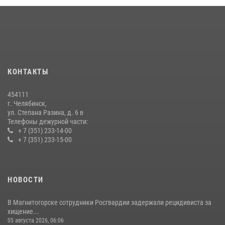
преступлении челябинские росгвардейцы
07 июля 2026, 07:48
На Южном Урале продолжается акция «Каникулы с Росгвардией»
15 июля 2026, 05:49
4
КОНТАКТЫ
В Челябинской области росгвардейцы приняли участие в
мероприятиях, посвященных Дню семьи, любви и верности
454111
08 июля 2026, 12:05
2
г. Челябинск,
ул. Степана Разина, д. 6 в
Телефоны дежурной части:
+ 7 (351) 233-14-00
+ 7 (351) 233-15-00
НОВОСТИ
В Магнитогорске сотрудники Росгвардии задержали рецидивиста за
хищение...
05 августа 2026, 06:06