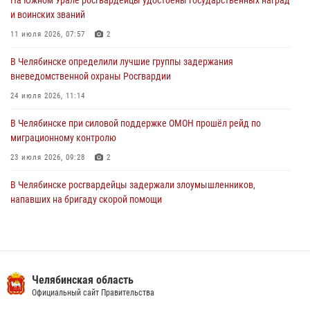
В Уральском округе Росгвардии состоялось заседание
и воинских званий
оперативного штаба
11 июля 2026, 07:57
2
30 июля 2026, 10:53
В Челябинске определили лучшие группы задержания
вневедомственной охраны Росгвардии
24 июля 2026, 11:14
В Челябинске при силовой поддержке ОМОН прошёл рейд по
миграционному контролю
23 июля 2026, 09:28
2
В Челябинске росгвардейцы задержали злоумышленников,
напавших на бригаду скорой помощи
14 июля 2026, 12:16
В Челябинске росгвардейцы обсудили с профессиональным
спортсменом основы здорового образа жизни
Челябинская область
13 июля 2026, 03:02
5
Официальный сайт Правительства
По горячим следам задержали подозреваемого в тяжком