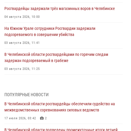
Росгвардейцы задержали трёх магазинных воров в Челябинске
04 августа 2026, 10:00
На Южном Урале сотрудники Росгвардии задержали
подозреваемого в совершении убийства
03 августа 2026, 11:41
В Челябинской области росгвардейцами по горячим следам
задержан подозреваемый в грабеже
03 августа 2026, 11:25
Росгвардейцы обеспечили безопасность празднования Дня ВДВ на
Южном Урале
ПОПУЛЯРНЫЕ НОВОСТИ
03 августа 2026, 09:22
1
В Челябинской области росгвардейцы обеспечили судейство на
Авиация Росгвардии совершила более 250 санитарных вылетов в
межведомственных соревнованиях силовых ведомств
Донецкой Народной Республике
17 июля 2026, 03:42
2
31 июля 2026, 11:33
В Челябинской области подведены промежуточные итоги летней