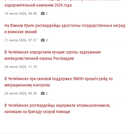
Росгвардия обеспечивает безопасность граждан на южном
оздоровительной кампании 2026 года
направлении
13 июля 2026, 04:08
2
31 июля 2026, 11:32
1
На Южном Урале росгвардейцы удостоены государственных наград
В Уральском округе Росгвардии состоялось заседание
и воинских званий
оперативного штаба
11 июля 2026, 07:57
2
30 июля 2026, 10:53
В Челябинске определили лучшие группы задержания
вневедомственной охраны Росгвардии
24 июля 2026, 11:14
В Челябинске при силовой поддержке ОМОН прошёл рейд по
миграционному контролю
23 июля 2026, 09:28
2
В Челябинске росгвардейцы задержали злоумышленников,
напавших на бригаду скорой помощи
14 июля 2026, 12:16
В Челябинске росгвардейцы обсудили с профессиональным