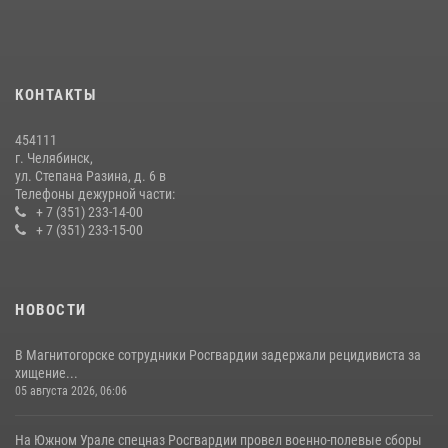
На Южном Урале продолжается акция «Каникулы с Росгвардией»
15 июля 2026, 05:49
4
КОНТАКТЫ
В Челябинской области росгвардейцы приняли участие в
мероприятиях, посвященных Дню семьи, любви и верности
454111
08 июля 2026, 12:05
2
г. Челябинск,
ул. Степана Разина, д. 6 в
Телефоны дежурной части:
+ 7 (351) 233-14-00
+ 7 (351) 233-15-00
НОВОСТИ
В Магнитогорске сотрудники Росгвардии задержали рецидивиста за
хищение...
05 августа 2026, 06:06
На Южном Урале спецназ Росгвардии провел военно-полевые сборы