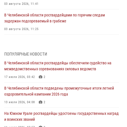
03 августа 2026, 11:41
В Челябинской области росгвардейцами по горячим следам
задержан подозреваемый в грабеже
03 августа 2026, 11:25
Росгвардейцы обеспечили безопасность празднования Дня ВДВ на
Южном Урале
ПОПУЛЯРНЫЕ НОВОСТИ
03 августа 2026, 09:22
1
В Челябинской области росгвардейцы обеспечили судейство на
Авиация Росгвардии совершила более 250 санитарных вылетов в
межведомственных соревнованиях силовых ведомств
Донецкой Народной Республике
17 июля 2026, 03:42
2
31 июля 2026, 11:33
В Челябинской области подведены промежуточные итоги летней
Росгвардия обеспечивает безопасность граждан на южном
оздоровительной кампании 2026 года
направлении
13 июля 2026, 04:08
2
31 июля 2026, 11:32
1
На Южном Урале росгвардейцы удостоены государственных наград
В Уральском округе Росгвардии состоялось заседание
и воинских званий
оперативного штаба