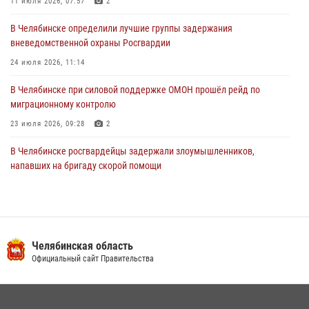
11 июля 2026, 07:57
2
30 июля 2026, 10:53
В Челябинске определили лучшие группы задержания
вневедомственной охраны Росгвардии
24 июля 2026, 11:14
В Челябинске при силовой поддержке ОМОН прошёл рейд по
миграционному контролю
23 июля 2026, 09:28
2
В Челябинске росгвардейцы задержали злоумышленников,
напавших на бригаду скорой помощи
14 июля 2026, 12:16
В Челябинске росгвардейцы обсудили с профессиональным
спортсменом основы здорового образа жизни
Челябинская область
13 июля 2026, 03:02
5
Официальный сайт Правительства
По горячим следам задержали подозреваемого в тяжком
преступлении челябинские росгвардейцы
07 июля 2026, 07:48