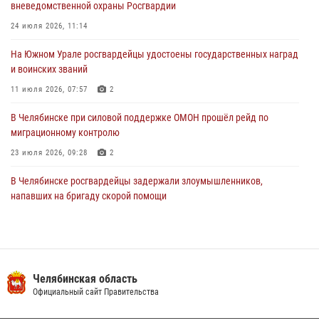
вневедомственной охраны Росгвардии
В Челябинской области росгвардейцами по горячим следам
задержан подозреваемый в грабеже
24 июля 2026, 11:14
03 августа 2026, 11:25
На Южном Урале росгвардейцы удостоены государственных наград
и воинских званий
11 июля 2026, 07:57
2
В Челябинске при силовой поддержке ОМОН прошёл рейд по
миграционному контролю
23 июля 2026, 09:28
2
В Челябинске росгвардейцы задержали злоумышленников,
напавших на бригаду скорой помощи
14 июля 2026, 12:16
В Челябинске росгвардейцы обсудили с профессиональным
спортсменом основы здорового образа жизни
Челябинская область
13 июля 2026, 03:02
5
Официальный сайт Правительства
В Челябинской области росгвардейцы приняли участие в