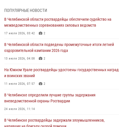
На Южном Урале спецназ Росгвардии провел военно-полевые
ПОПУЛЯРНЫЕ НОВОСТИ
сборы для кадетов
В Челябинской области росгвардейцы обеспечили судейство на
04 августа 2026, 10:03
1
межведомственных соревнованиях силовых ведомств
Росгвардейцы задержали трёх магазинных воров в Челябинске
17 июля 2026, 03:42
2
04 августа 2026, 10:00
В Челябинской области подведены промежуточные итоги летней
оздоровительной кампании 2026 года
На Южном Урале сотрудники Росгвардии задержали
подозреваемого в совершении убийства
13 июля 2026, 04:08
2
03 августа 2026, 11:41
На Южном Урале росгвардейцы удостоены государственных наград
и воинских званий
В Челябинской области росгвардейцами по горячим следам
задержан подозреваемый в грабеже
11 июля 2026, 07:57
2
03 августа 2026, 11:25
В Челябинске определили лучшие группы задержания
вневедомственной охраны Росгвардии
24 июля 2026, 11:14
В Челябинске росгвардейцы задержали злоумышленников,
напавших на бригаду скорой помощи