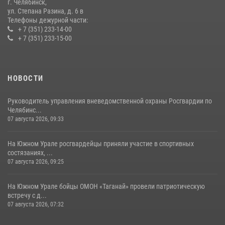
14 июля 2026, 05:15
г. Челябинск,
ул. Степана Разина, д. 6 в
Телефоны дежурной части:
+ 7 (351) 233-14-00
+ 7 (351) 233-15-00
НОВОСТИ
Руководитель управления вневедомственной охраны Росгвардии по
Челябинс...
07 августа 2026, 09:33
На Южном Урале росгвардейцы приняли участие в спортивных
состязаниях, ...
07 августа 2026, 09:25
На Южном Урале бойцы ОМОН «Таганай» провели патриотическую
встречу с д...
07 августа 2026, 07:32