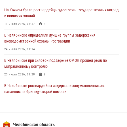
31 июля 2026, 11:32
1
На Южном Урале росгвардейцы удостоены государственных наград
В Уральском округе Росгвардии состоялось заседание
и воинских званий
оперативного штаба
11 июля 2026, 07:57
2
30 июля 2026, 10:53
В Челябинске определили лучшие группы задержания
вневедомственной охраны Росгвардии
24 июля 2026, 11:14
В Челябинске при силовой поддержке ОМОН прошёл рейд по
миграционному контролю
23 июля 2026, 09:28
2
В Челябинске росгвардейцы задержали злоумышленников,
напавших на бригаду скорой помощи
14 июля 2026, 12:16
В Челябинске росгвардейцы обсудили с профессиональным
спортсменом основы здорового образа жизни
Челябинская область
13 июля 2026, 03:02
5