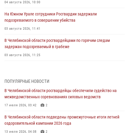
04 августа 2026, 10:00
На Южном Урале сотрудники Росгвардии задержали
подозреваемого в совершении убийства
03 августа 2026, 11:41
В Челябинской области росгвардейцами по горячим следам
задержан подозреваемый в грабеже
03 августа 2026, 11:25
Росгвардейцы обеспечили безопасность празднования Дня ВДВ на
Южном Урале
ПОПУЛЯРНЫЕ НОВОСТИ
03 августа 2026, 09:22
1
В Челябинской области росгвардейцы обеспечили судейство на
Авиация Росгвардии совершила более 250 санитарных вылетов в
межведомственных соревнованиях силовых ведомств
Донецкой Народной Республике
17 июля 2026, 03:42
2
31 июля 2026, 11:33
В Челябинской области подведены промежуточные итоги летней
Росгвардия обеспечивает безопасность граждан на южном
оздоровительной кампании 2026 года
направлении
13 июля 2026, 04:08
2