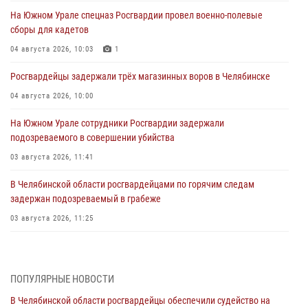
На Южном Урале спецназ Росгвардии провел военно-полевые
сборы для кадетов
04 августа 2026, 10:03
1
Росгвардейцы задержали трёх магазинных воров в Челябинске
04 августа 2026, 10:00
На Южном Урале сотрудники Росгвардии задержали
подозреваемого в совершении убийства
03 августа 2026, 11:41
В Челябинской области росгвардейцами по горячим следам
задержан подозреваемый в грабеже
03 августа 2026, 11:25
Росгвардейцы обеспечили безопасность празднования Дня ВДВ на
Южном Урале
ПОПУЛЯРНЫЕ НОВОСТИ
03 августа 2026, 09:22
1
В Челябинской области росгвардейцы обеспечили судейство на
Авиация Росгвардии совершила более 250 санитарных вылетов в