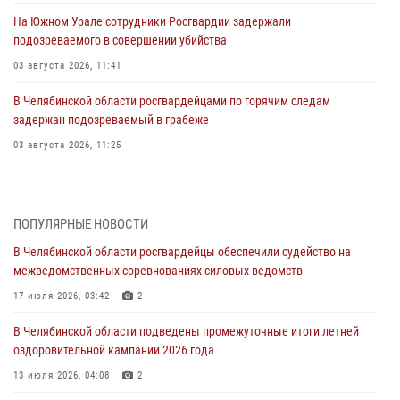
На Южном Урале сотрудники Росгвардии задержали
подозреваемого в совершении убийства
03 августа 2026, 11:41
В Челябинской области росгвардейцами по горячим следам
задержан подозреваемый в грабеже
03 августа 2026, 11:25
Росгвардейцы обеспечили безопасность празднования Дня ВДВ на
Южном Урале
ПОПУЛЯРНЫЕ НОВОСТИ
03 августа 2026, 09:22
1
В Челябинской области росгвардейцы обеспечили судейство на
Авиация Росгвардии совершила более 250 санитарных вылетов в
межведомственных соревнованиях силовых ведомств
Донецкой Народной Республике
17 июля 2026, 03:42
2
31 июля 2026, 11:33
В Челябинской области подведены промежуточные итоги летней
Росгвардия обеспечивает безопасность граждан на южном
оздоровительной кампании 2026 года
направлении
13 июля 2026, 04:08
2
31 июля 2026, 11:32
1