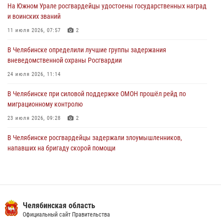
На Южном Урале росгвардейцы удостоены государственных наград
В Уральском округе Росгвардии состоялось заседание
и воинских званий
оперативного штаба
11 июля 2026, 07:57
2
30 июля 2026, 10:53
В Челябинске определили лучшие группы задержания
вневедомственной охраны Росгвардии
24 июля 2026, 11:14
В Челябинске при силовой поддержке ОМОН прошёл рейд по
миграционному контролю
23 июля 2026, 09:28
2
В Челябинске росгвардейцы задержали злоумышленников,
напавших на бригаду скорой помощи
14 июля 2026, 12:16
В Челябинске росгвардейцы обсудили с профессиональным
спортсменом основы здорового образа жизни
Челябинская область
13 июля 2026, 03:02
5
Официальный сайт Правительства