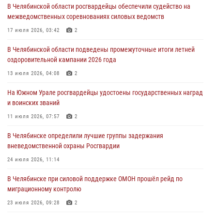
В Челябинской области росгвардейцы обеспечили судейство на
04 августа 2026, 10:03
1
межведомственных соревнованиях силовых ведомств
Росгвардейцы задержали трёх магазинных воров в Челябинске
17 июля 2026, 03:42
2
04 августа 2026, 10:00
В Челябинской области подведены промежуточные итоги летней
оздоровительной кампании 2026 года
На Южном Урале сотрудники Росгвардии задержали
подозреваемого в совершении убийства
13 июля 2026, 04:08
2
03 августа 2026, 11:41
На Южном Урале росгвардейцы удостоены государственных наград
и воинских званий
В Челябинской области росгвардейцами по горячим следам
задержан подозреваемый в грабеже
11 июля 2026, 07:57
2
03 августа 2026, 11:25
В Челябинске определили лучшие группы задержания
вневедомственной охраны Росгвардии
24 июля 2026, 11:14
В Челябинске при силовой поддержке ОМОН прошёл рейд по
миграционному контролю
23 июля 2026, 09:28
2