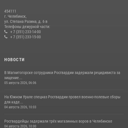
В Челябинской области росгвардейцы приняли участие в
мероприятиях, посвященных Дню семьи, любви и верности
454111
08 июля 2026, 12:05
2
г. Челябинск,
ул. Степана Разина, д. 6 в
Телефоны дежурной части:
+ 7 (351) 233-14-00
+ 7 (351) 233-15-00
НОВОСТИ
В Магнитогорске сотрудники Росгвардии задержали рецидивиста за
хищение...
05 августа 2026, 06:06
На Южном Урале спецназ Росгвардии провел военно-полевые сборы
для каде...
04 августа 2026, 10:03
Росгвардейцы задержали трёх магазинных воров в Челябинске
04 августа 2026, 10:00