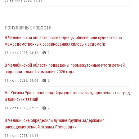
03 августа 2026, 11:25
Росгвардейцы обеспечили безопасность празднования Дня ВДВ на
Южном Урале
ПОПУЛЯРНЫЕ НОВОСТИ
03 августа 2026, 09:22
1
В Челябинской области росгвардейцы обеспечили судейство на
Авиация Росгвардии совершила более 250 санитарных вылетов в
межведомственных соревнованиях силовых ведомств
Донецкой Народной Республике
17 июля 2026, 03:42
2
31 июля 2026, 11:33
В Челябинской области подведены промежуточные итоги летней
Росгвардия обеспечивает безопасность граждан на южном
оздоровительной кампании 2026 года
направлении
13 июля 2026, 04:08
2
31 июля 2026, 11:32
1
На Южном Урале росгвардейцы удостоены государственных наград
В Уральском округе Росгвардии состоялось заседание
и воинских званий
оперативного штаба
11 июля 2026, 07:57
2
30 июля 2026, 10:53
В Челябинске определили лучшие группы задержания
вневедомственной охраны Росгвардии
24 июля 2026, 11:14