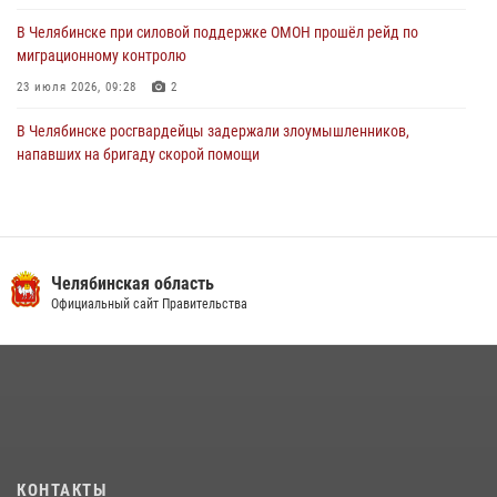
В Челябинске при силовой поддержке ОМОН прошёл рейд по
миграционному контролю
23 июля 2026, 09:28
2
В Челябинске росгвардейцы задержали злоумышленников,
напавших на бригаду скорой помощи
14 июля 2026, 12:16
В Челябинске росгвардейцы обсудили с профессиональным
спортсменом основы здорового образа жизни
Челябинская область
13 июля 2026, 03:02
5
Официальный сайт Правительства
По горячим следам задержали подозреваемого в тяжком
преступлении челябинские росгвардейцы
07 июля 2026, 07:48
На Южном Урале продолжается акция «Каникулы с Росгвардией»
15 июля 2026, 05:49
4
КОНТАКТЫ