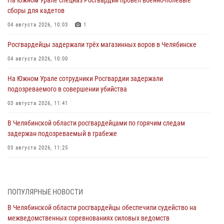
На Южном Урале спецназ Росгвардии провел военно-полевые
сборы для кадетов
04 августа 2026, 10:03
1
Росгвардейцы задержали трёх магазинных воров в Челябинске
04 августа 2026, 10:00
На Южном Урале сотрудники Росгвардии задержали
подозреваемого в совершении убийства
03 августа 2026, 11:41
В Челябинской области росгвардейцами по горячим следам
задержан подозреваемый в грабеже
03 августа 2026, 11:25
Росгвардейцы обеспечили безопасность празднования Дня ВДВ на
Южном Урале
ПОПУЛЯРНЫЕ НОВОСТИ
03 августа 2026, 09:22
1
В Челябинской области росгвардейцы обеспечили судейство на
Авиация Росгвардии совершила более 250 санитарных вылетов в
межведомственных соревнованиях силовых ведомств
Донецкой Народной Республике