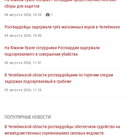
сборы для кадетов
04 августа 2026, 10:03
1
Росгвардейцы задержали трёх магазинных воров в Челябинске
04 августа 2026, 10:00
На Южном Урале сотрудники Росгвардии задержали
подозреваемого в совершении убийства
03 августа 2026, 11:41
В Челябинской области росгвардейцами по горячим следам
задержан подозреваемый в грабеже
03 августа 2026, 11:25
Росгвардейцы обеспечили безопасность празднования Дня ВДВ на
Южном Урале
ПОПУЛЯРНЫЕ НОВОСТИ
03 августа 2026, 09:22
1
В Челябинской области росгвардейцы обеспечили судейство на
Авиация Росгвардии совершила более 250 санитарных вылетов в
межведомственных соревнованиях силовых ведомств
Донецкой Народной Республике